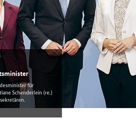
sminister
ndesminister für
tiane Schenderlein (re.)
sekretären.