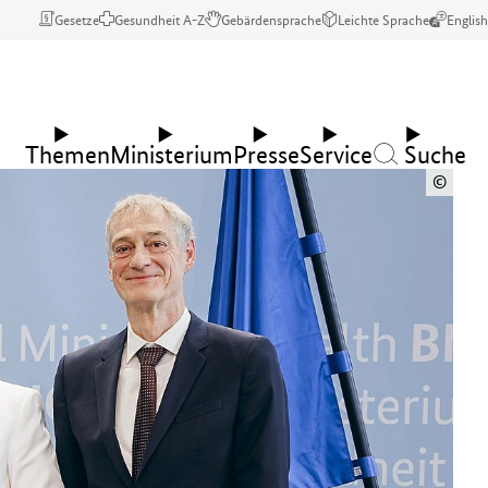
Gesetze
Gesundheit A-Z
Gebärdensprache
Leichte Sprache
English
Themen
Ministerium
Presse
Service
Suche
©