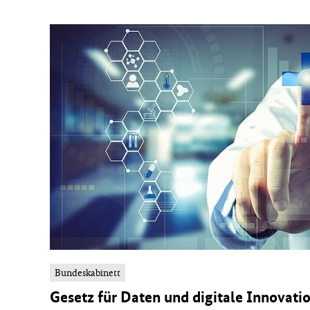
G
e
s
u
n
d
h
Bundeskabinett
e
Gesetz für Daten und digitale Innovati