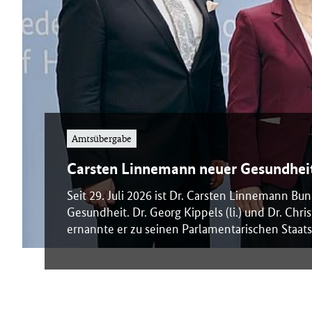
B
M
r
G
)
i
u
Amtsübergabe
m
Carsten Linnemann neuer Gesundheit
f
Seit 29. Juli 2026 ist Dr. Carsten Linnemann Bu
Gesundheit. Dr. Georg Kippels (li.) und Dr. Chris
ernannte er zu seinen Parlamentarischen Staats
ü
r