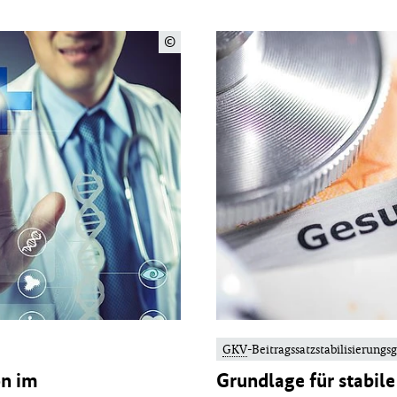
©
GKV
-Beitragssatzstabilisierungs
on im
Grundlage für stabil