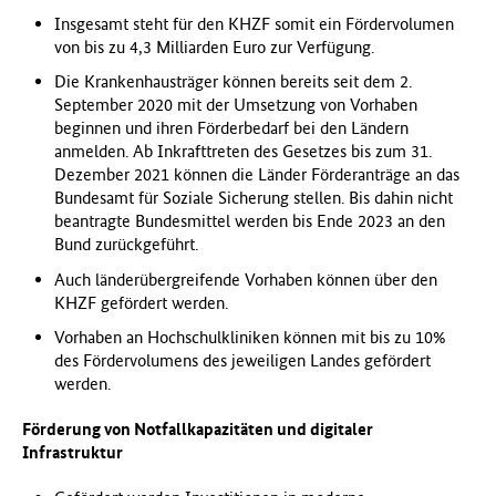
f
Insgesamt steht für den KHZF somit ein Fördervolumen
ü
von bis zu 4,3 Milliarden Euro zur Verfügung.
r
Die Krankenhausträger können bereits seit dem 2.
G
September 2020 mit der Umsetzung von Vorhaben
e
beginnen und ihren Förderbedarf bei den Ländern
s
anmelden. Ab Inkrafttreten des Gesetzes bis zum 31.
u
Dezember 2021 können die Länder Förderanträge an das
n
Bundesamt für Soziale Sicherung stellen. Bis dahin nicht
d
beantragte Bundesmittel werden bis Ende 2023 an den
h
Bund zurückgeführt.
e
i
Auch länderübergreifende Vorhaben können über den
t
KHZF gefördert werden.
(
Vorhaben an Hochschulkliniken können mit bis zu 10%
B
des Fördervolumens des jeweiligen Landes gefördert
M
werden.
G
)
Förderung von Notfallkapazitäten und digitaler
Infrastruktur