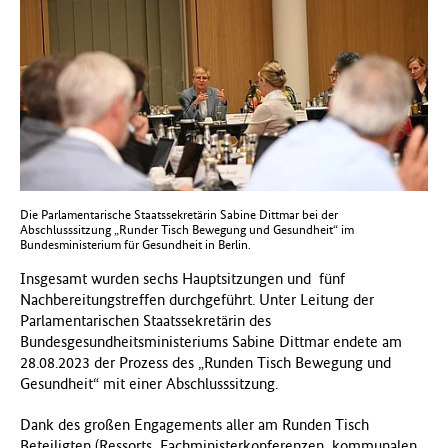
f
ü
r
G
e
s
u
n
d
h
Die Parlamentarische Staatssekretärin Sabine Dittmar bei der
e
Abschlusssitzung „Runder Tisch Bewegung und Gesundheit“ im
Bundesministerium für Gesundheit in Berlin.
i
t
Insgesamt wurden sechs Hauptsitzungen und fünf
(
Nachbereitungstreffen durchgeführt. Unter Leitung der
B
Parlamentarischen Staatssekretärin des
M
Bundesgesundheitsministeriums Sabine Dittmar endete am
G
28.08.2023 der Prozess des „Runden Tisch Bewegung und
)
Gesundheit“ mit einer Abschlusssitzung.
Dank des großen Engagements aller am Runden Tisch
Beteiligten (Ressorts, Fachministerkonferenzen, kommunalen