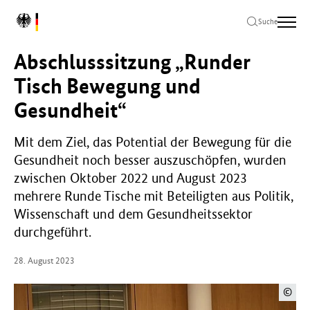
Zum
Zur
Zum
L
Hauptinhalt
Hauptnavigation
Seitenende
Suche
o
springen
springen
springen
g
Abschlusssitzung „Runder
o
B
Tisch Bewegung und
u
Gesundheit“
n
d
e
Mit dem Ziel, das Potential der Bewegung für die
s
Gesundheit noch besser auszuschöpfen, wurden
m
zwischen Oktober 2022 und August 2023
i
n
mehrere Runde Tische mit Beteiligten aus Politik,
i
Wissenschaft und dem Gesundheitssektor
s
durchgeführt.
t
e
28. August 2023
r
i
©
u
m