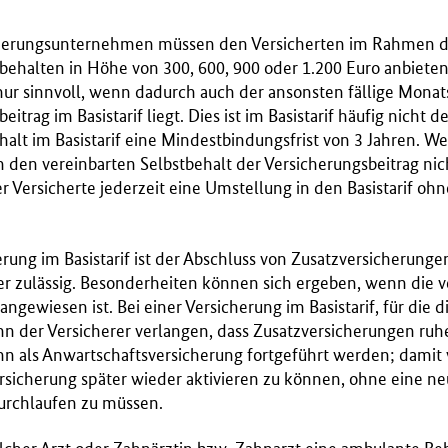
herungsunternehmen müssen den Versicherten im Rahmen des
behalten in Höhe von 300, 600, 900 oder 1.200 Euro anbieten
 nur sinnvoll, wenn dadurch auch der ansonsten fällige Monat
trag im Basistarif liegt. Dies ist im Basistarif häufig nicht de
ehalt im Basistarif eine Mindestbindungsfrist von 3 Jahren. W
ch den vereinbarten Selbstbehalt der Versicherungsbeitrag n
r Versicherte jederzeit eine Umstellung in den Basistarif ohn
erung im Basistarif ist der Abschluss von Zusatzversicherung
r zulässig. Besonderheiten können sich ergeben, wenn die ve
angewiesen ist. Bei einer Versicherung im Basistarif, für die d
kann der Versicherer verlangen, dass Zusatzversicherungen ruh
n als Anwartschaftsversicherung fortgeführt werden; damit 
ersicherung später wieder aktivieren zu können, ohne eine n
urchlaufen zu müssen.