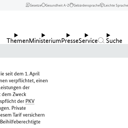
Gesetze
Gesundheit A-Z
Gebärdensprache
Leichte Sprache
Themen
Ministerium
Presse
Service
Suche
e seit dem 1. April
men verpflichtet, einen
Leistungen der
mit dem Zweck
spflicht der
PKV
gen. Private
sem Tarif versichern
 Beihilfeberechtigte