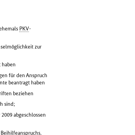
 ehemals
PKV
-
selmöglichkeit zur
t haben
ngen für den Anspruch
ente beantragt haben
riften beziehen
h sind;
ar 2009 abgeschlossen
 Beihilfeanspruchs.