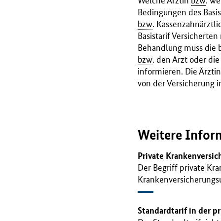
Welche Ärztin
bzw
. we
Bedingungen des Basist
bzw
. Kassenzahnärztli
Basistarif Versicherten
Behandlung muss die
bzw
. den Arzt oder di
informieren. Die Ärzti
von der Versicherung 
Weitere Infor
Private Krankenversic
Der Begriff private Kr
Krankenversicherungsu
Standardtarif in der 