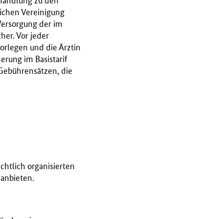
ehandlung zu den
lichen Vereinigung
 Versorgung der im
her. Vor jeder
orlegen und die Ärztin
herung im Basistarif
 Gebührensätzen, die
echtlich organisierten
anbieten.