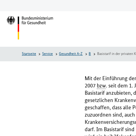
Zum
Zur
Zum
Hauptinhalt
Hauptnavigation
Seitenende
springen
springen
springen
L
o
g
o
B
Startseite
Service
Gesundheit A-Z
B
Basistarif in der privaten
u
n
d
e
Mit der Einführung der
s
2007
bzw
. seit dem 1.
m
Basistarif anzubieten,
i
gesetzlichen Krankenv
n
geschaffen, dass alle 
i
zuzuordnen sind, auch 
s
Krankenversicherungsu
t
darf. Im Basistarif sin
e