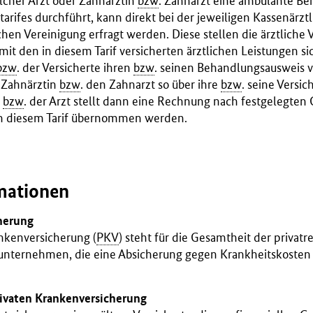
lcher Arzt oder Zahnärztin
bzw
. Zahnarzt eine ambulante B
arifes durchführt, kann direkt bei der jeweiligen Kassenärzt
chen Vereinigung erfragt werden. Diese stellen die ärztliche
 mit den in diesem Tarif versicherten ärztlichen Leistungen sic
bzw
. der Versicherte ihren
bzw
. seinen Behandlungsausweis v
e Zahnärztin
bzw
. den Zahnarzt so über ihre
bzw
. seine Versic
n
bzw
. der Arzt stellt dann eine Rechnung nach festgelegten
in diesem Tarif übernommen werden.
mationen
herung
ankenversicherung (
PKV
) steht für die Gesamtheit der privatr
nternehmen, die eine Absicherung gegen Krankheitskosten 
privaten Krankenversicherung