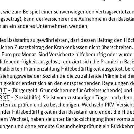
, wie zum Beispiel einer schwerwiegenden Vertragsverletzun
sbetrug), kann der Versicherer die Aufnahme in den Basista
ch an ein anderes Unternehmen wenden.
es Basistarifs zu gewährleisten, darf dessen Beitrag den Höc
lichen Zusatzbeitrag der Krankenkassen
nicht überschreiten. 
 Euro pro Monat. Sind Versicherte hilfebedürftig oder würde
lfebedürftigkeit ausgelöst, reduziert sich die Prämie im Basist
halbierten Prämienzahlung Hilfebedürftigkeit ausgelöst, berü
iehungsweise der Sozialhilfe die zu zahlende Prämie bei de
ftigkeit orientiert sich an den entsprechenden Regelungen 
B
II
- (Bürgergeld, Grundsicherung für Arbeitssuchende) und
B
XII
- (Sozialhilfe). Sie ist vom zuständigen Träger nach dem
herten zu prüfen und zu bescheinigen. Wechseln
PKV
-Versich
nder Hilfebedürftigkeit in den Basistarif und endet die Hilfe
dem Wechsel, haben sie unter Berücksichtigung ihrer vorma
lungen und ohne erneute Gesundheitsprüfung ein Rückkehrre