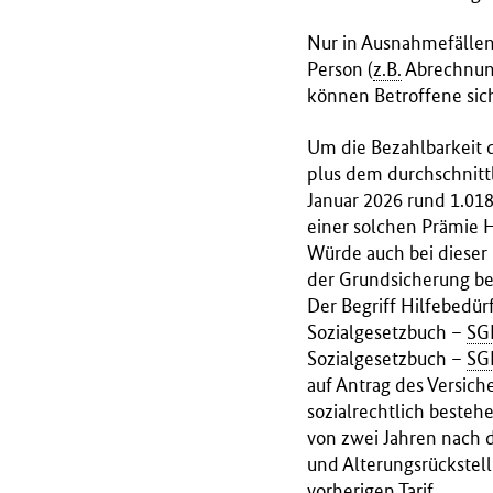
B
M
Nur in Ausnahmefällen
G
Person (
z.B.
Abrechnung
)
können Betroffene si
Um die Bezahlbarkeit d
plus dem durchschnitt
Januar 2026 rund 1.018
einer solchen Prämie Hi
Würde auch bei dieser 
der Grundsicherung bez
Der Begriff Hilfebedür
Sozialgesetzbuch –
SG
Sozialgesetzbuch –
SG
auf Antrag des Versic
sozialrechtlich bestehe
von zwei Jahren nach 
und Alterungsrückstel
vorherigen Tarif.