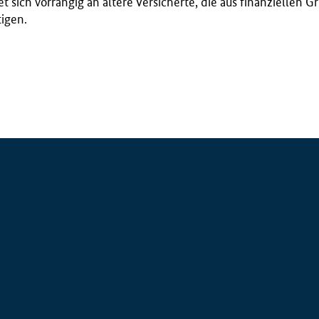
et sich vorrangig an ältere Versicherte, die aus finanziellen 
tigen.