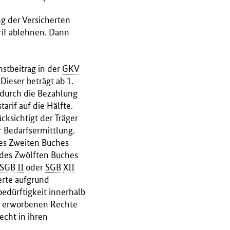
g der Versicherten
rif ablehnen. Dann
hstbeitrag in der
GKV
Dieser beträgt ab 1.
 durch die Bezahlung
arif auf die Hälfte.
cksichtigt der Träger
r Bedarfsermittlung.
des Zweiten Buches
 des Zwölften Buches
SGB
II
oder
SGB
XII
erte aufgrund
bedürftigkeit innerhalb
ls erworbenen Rechte
cht in ihren