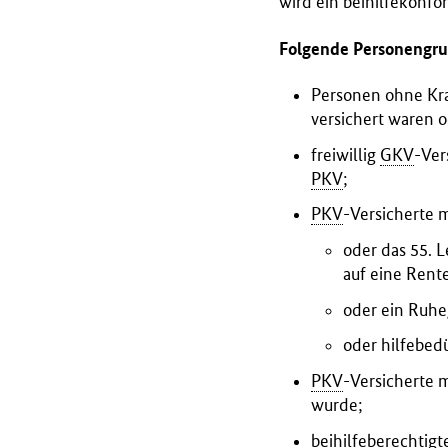
wird ein beihilfekonfo
r
i
Folgende Personengrup
u
m
Personen ohne Kra
f
versichert waren 
ü
freiwillig
GKV
-Ver
r
PKV
;
G
PKV
-Versicherte 
e
s
oder das 55. 
u
auf eine Rent
n
oder ein Ruhe
d
h
oder hilfebed
e
PKV
-Versicherte 
i
wurde;
t
(
beihilfeberechtig