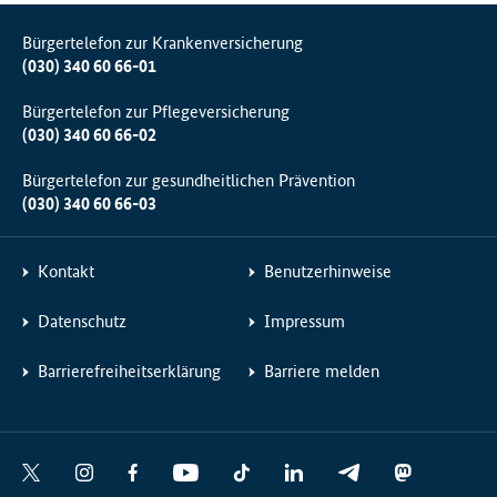
Bürgertelefon zur Krankenversicherung
(030) 340 60 66-01
Bürgertelefon zur Pflegeversicherung
(030) 340 60 66-02
Bürgertelefon zur gesundheitlichen Prävention
(030) 340 60 66-03
Kontakt
Benutzerhinweise
Datenschutz
Impressum
Barrierefreiheitserklärung
Barriere melden
Social
X
I
F
Y
T
L
T
M
Media
n
a
o
i
i
e
a