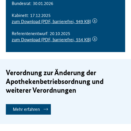
Bundesrat: 30.01.2026
f
ü
Kabinett: 17.12.2025
r
zum Download
(PDF, barrierefrei, 949 KB)
G
e
Referentenentwurf: 20.10.2025
s
zum Download
(PDF, barrierefrei, 554 KB)
u
n
d
h
e
Verordnung zur Änderung der
i
t
Apothekenbetriebsordnung und
(
weiterer Verordnungen
B
M
G
Mehr erfahren
)