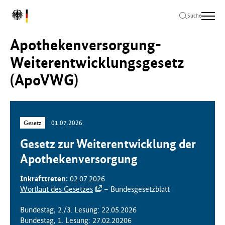
Zum
Zur
Zum
L
Hauptinhalt
Hauptnavigation
Seitenende
Suche
o
springen
springen
springen
g
Apothekenversorgung-
o
B
Weiterentwicklungsgesetz
u
(ApoVWG)
n
d
e
s
m
Gesetz
01.07.2026
i
n
Gesetz zur Weiterentwicklung der
i
Apothekenversorgung
s
t
Inkrafttreten:
02.07.2026
e
Wortlaut des Gesetzes
– Bundesgesetzblatt
r
i
Bundestag, 2./3. Lesung: 22.05.2026
u
Bundestag, 1. Lesung: 27.02.20206
m