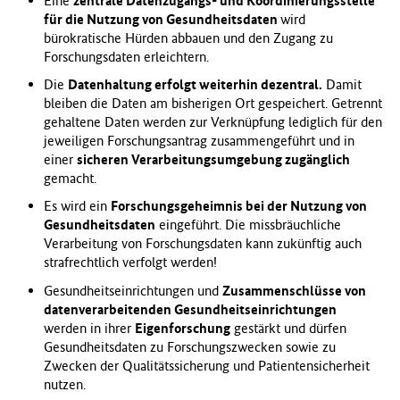
Eine
zentrale Datenzugangs- und Koordinierungsstelle
f
für die Nutzung von Gesundheitsdaten
wird
ü
bürokratische Hürden abbauen und den Zugang zu
r
Forschungsdaten erleichtern.
G
Die
Datenhaltung erfolgt weiterhin dezentral.
Damit
e
bleiben die Daten am bisherigen Ort gespeichert. Getrennt
s
gehaltene Daten werden zur Verknüpfung lediglich für den
u
jeweiligen Forschungsantrag zusammengeführt und in
n
einer
sicheren Verarbeitungsumgebung zugänglich
d
gemacht.
h
e
Es wird ein
Forschungsgeheimnis bei der Nutzung von
i
Gesundheitsdaten
eingeführt. Die missbräuchliche
t
Verarbeitung von Forschungsdaten kann zukünftig auch
(
strafrechtlich verfolgt werden!
B
Gesundheitseinrichtungen und
Zusammenschlüsse von
M
datenverarbeitenden Gesundheitseinrichtungen
G
werden in ihrer
Eigenforschung
gestärkt und dürfen
)
Gesundheitsdaten zu Forschungszwecken sowie zu
Zwecken der Qualitätssicherung und Patientensicherheit
nutzen.