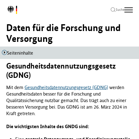
Zum
Zur
Zum
L
Hauptinhalt
Hauptnavigation
Seitenende
Suche
o
springen
springen
springen
g
Daten für die Forschung und
o
B
Versorgung
u
n
Seiteninhalte
d
e
Gesundheitsdatennutzungsgesetz
s
m
(GDNG)
i
n
Mit dem
Gesundheitsdatennutzungsgesetz (GDNG)
werden
i
Gesundheitsdaten besser für die Forschung und
s
Qualitätssicherung nutzbar gemacht. Das trägt auch zu einer
t
besseren Versorgung bei. Das GDNG ist am 26. März 2024 in
e
Kraft getreten.
r
i
Die wichtigsten Inhalte des GNDG sind:
u
m