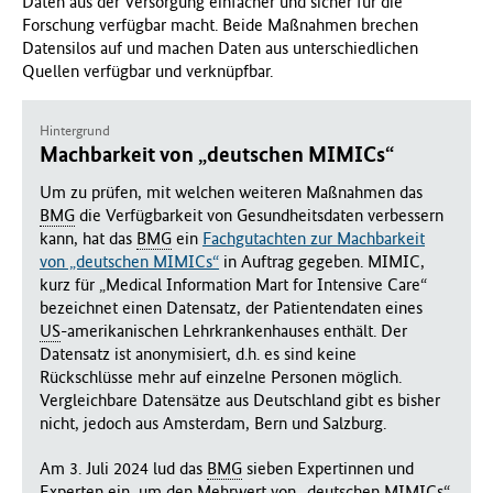
Daten aus der Versorgung einfacher und sicher für die
Forschung verfügbar macht. Beide Maßnahmen brechen
Datensilos auf und machen Daten aus unterschiedlichen
Quellen verfügbar und verknüpfbar.
Hintergrund
Machbarkeit von „deutschen MIMICs“
Um zu prüfen, mit welchen weiteren Maßnahmen das
BMG
die Verfügbarkeit von Gesundheitsdaten verbessern
kann, hat das
BMG
ein
Fachgutachten zur Machbarkeit
von „deutschen MIMICs“
in Auftrag gegeben. MIMIC,
kurz für „Medical Information Mart for Intensive Care“
bezeichnet einen Datensatz, der Patientendaten eines
US
-amerikanischen Lehrkrankenhauses enthält. Der
Datensatz ist anonymisiert, d.h. es sind keine
Rückschlüsse mehr auf einzelne Personen möglich.
Vergleichbare Datensätze aus Deutschland gibt es bisher
nicht, jedoch aus Amsterdam, Bern und Salzburg.
Am 3. Juli 2024 lud das
BMG
sieben Expertinnen und
Experten ein, um den Mehrwert von „deutschen MIMICs“