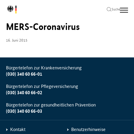
Zum
Zur
Zum
L
Hauptinhalt
Hauptnavigation
Seitenende
Suche
Me
o
springen
springen
springen
g
MERS-Coronavirus
o
B
u
16. Juni 2015
n
d
e
s
Bürgertelefon zur Krankenversicherung
m
(030) 340 60 66-01
i
n
Bürgertelefon zur Pflegeversicherung
i
(030) 340 60 66-02
s
t
Bürgertelefon zur gesundheitlichen Prävention
e
(030) 340 60 66-03
r
i
u
Kontakt
Benutzerhinweise
m