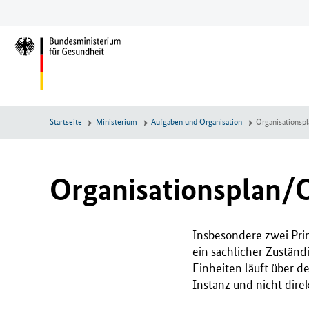
Zum
Zur
Zum
Hauptinhalt
Hauptnavigation
Seitenende
springen
springen
springen
L
o
g
o
B
Startseite
Ministerium
Aufgaben und Organisation
Organisationsp
u
n
d
e
Organisationsplan
s
m
i
Insbesondere zwei Prin
n
ein sachlicher Zuständ
i
Einheiten läuft über d
s
Instanz und nicht direk
t
e