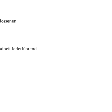
hlossenen
ndheit federführend.