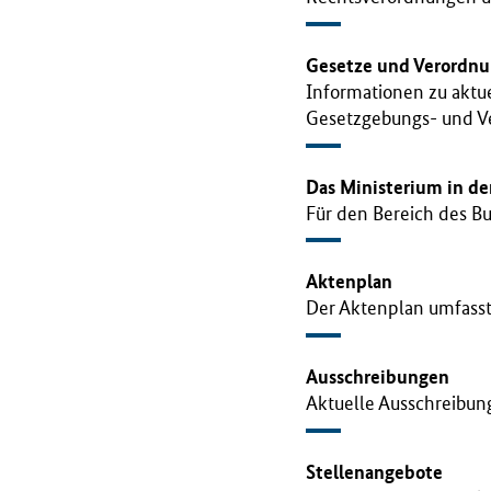
B
M
G
Gesetze und Verordn
)
Informationen zu aktu
Gesetzgebungs- und V
Das Ministerium in d
Für den Bereich des Bu
Aktenplan
Der Aktenplan umfasst
Ausschreibungen
Aktuelle Ausschreibu
Stellenangebote