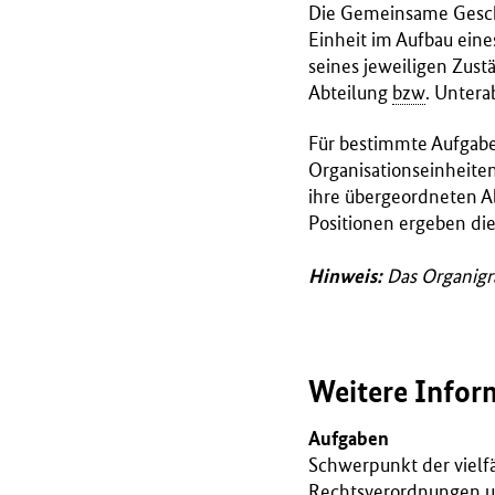
Die Gemeinsame Gesch
r
Einheit im Aufbau eine
i
seines jeweiligen Zust
u
Abteilung
bzw
. Untera
m
f
Für bestimmte Aufgabe
ü
Organisationseinheiten
r
ihre übergeordneten Ab
G
Positionen ergeben di
e
s
Hinweis:
Das Organigra
u
n
d
h
Weitere Infor
e
i
Aufgaben
t
Schwerpunkt der vielf
(
Rechtsverordnungen un