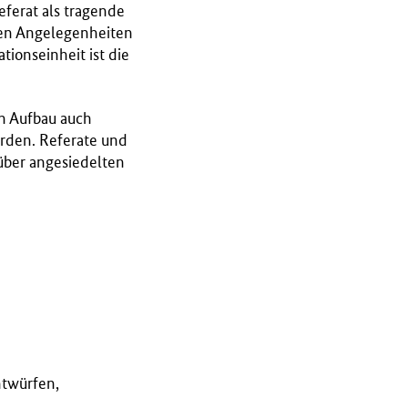
eferat als tragende
llen Angelegenheiten
tionseinheit ist die
n Aufbau auch
erden. Referate und
rüber angesiedelten
ntwürfen,