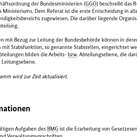
äftsordnung der Bundesministerien (
GGO
) beschreibt das R
s Ministeriums. Dem Referat ist die erste Entscheidung in a
ändigkeitsbereichs zugewiesen. Die darüber liegende Organisa
bteilung.
n mit Bezug zur Leitung der Bundesbehörde können in dere
 mit Stabsfunktion, so genannte Stabstellen, eingerichtet w
teilungen bilden die Arbeits-
bzw
. Abteilungsebene, die da
e Leitungsebene.
mm wird zur Zeit aktualisiert.
mationen
ältigen Aufgaben des
BMG
ist die Erarbeitung von Gesetzese
d Verwaltungsvorschriften.