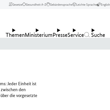
Gesetze
Gesundheit A-Z
Gebärdensprache
Leichte Sprache
English
Themen
Ministerium
Presse
Service
Suche
s: Jeder Einheit ist
r zwischen den
über die vorgesetzte