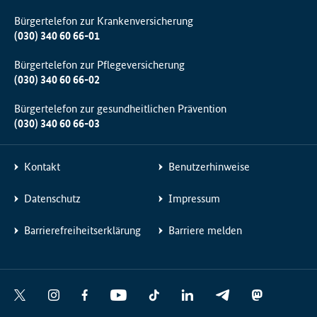
Bürgertelefon zur Krankenversicherung
(030) 340 60 66-01
Bürgertelefon zur Pflegeversicherung
(030) 340 60 66-02
Bürgertelefon zur gesundheitlichen Prävention
(030) 340 60 66-03
Kontakt
Benutzerhinweise
Datenschutz
Impressum
Barrierefreiheitserklärung
Barriere melden
Social
X
I
F
Y
T
L
T
M
Media
n
a
o
i
i
e
a