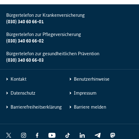
Bürgertelefon zur Krankenversicherung
(030) 340 60 66-01
Bürgertelefon zur Pflegeversicherung
(030) 340 60 66-02
Bürgertelefon zur gesundheitlichen Prävention
(030) 340 60 66-03
Kontakt
Benutzerhinweise
Datenschutz
Impressum
Barrierefreiheitserklärung
Barriere melden
Social
X
I
F
Y
T
L
T
M