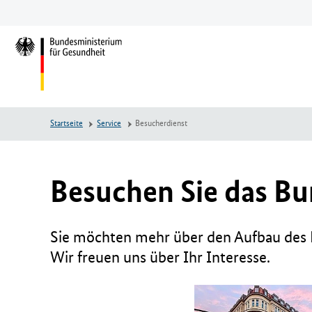
Zum
Zur
Zum
Hauptinhalt
Hauptnavigation
Seitenende
springen
springen
springen
L
o
g
o
B
Startseite
Service
Besucherdienst
u
n
d
e
Besuchen Sie das Bu
s
m
i
Sie möchten mehr über den Aufbau des B
n
Wir freuen uns über Ihr Interesse.
i
s
t
e