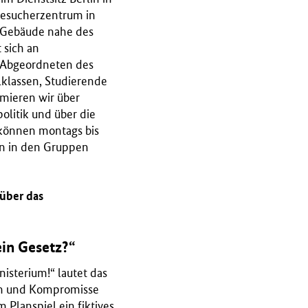
 Besucherzentrum in
 Gebäude nahe des
 sich an
 Abgeordneten des
klassen, Studierende
rmieren wir über
olitik und über die
können montags bis
en in den Gruppen
 über das
ein Gesetz?“
isterium!“ lautet das
en und Kompromisse
 Planspiel ein fiktives