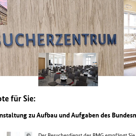
e für Sie:
nstaltung zu Aufbau und Aufgaben des Bundesm
Der Besucherdienst des
BMG
empfängt Sie i
©