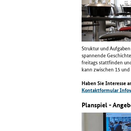
B
M
G
)
Struktur und Aufgaben 
spannende Geschichte
freitags stattfinden u
kann zwischen 15 und 
Haben Sie Interesse a
Kontaktformular Infov
Planspiel - Angeb