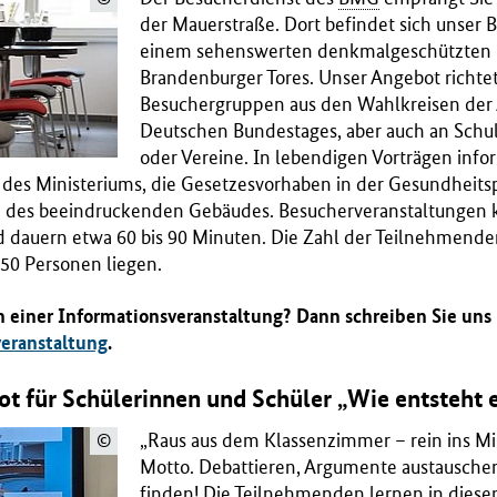
der Mauerstraße. Dort befindet sich unser
einem sehenswerten denkmalgeschützten
Brandenburger Tores. Unser Angebot richtet
Besuchergruppen aus den Wahlkreisen der
Deutschen Bundestages, aber auch an Schul
oder Vereine. In lebendigen Vorträgen info
des Ministeriums, die Gesetzesvorhaben in der Gesundheitsp
 des beeindruckenden Gebäudes. Besucherveranstaltungen 
nd dauern etwa 60 bis 90 Minuten. Die Zahl der Teilnehmend
50 Personen liegen.
n einer Informationsveranstaltung? Dann schreiben Sie uns
eranstaltung
.
ot für Schülerinnen und Schüler „Wie entsteht 
„Raus aus dem Klassenzimmer – rein ins Min
©
Motto. Debattieren, Argumente austausch
finden! Die Teilnehmenden lernen in diesem