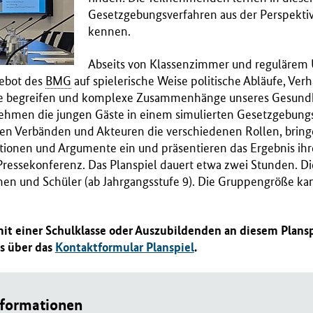
Gesetzgebungsverfahren aus der Perspektiv
kennen.
Abseits von Klassenzimmer und regulärem U
ebot des
BMG
auf spielerische Weise politische Abläufe, Ve
e begreifen und komplexe Zusammenhänge unseres Gesund
ehmen die jungen Gäste in einem simulierten Gesetzgebungs
ten Verbänden und Akteuren die verschiedenen Rollen, bring
itionen und Argumente ein und präsentieren das Ergebnis ihr
Pressekonferenz. Das Planspiel dauert etwa zwei Stunden. Die
nnen und Schüler (ab Jahrgangsstufe 9). Die Gruppengröße k
mit einer Schulklasse oder Auszubildenden an diesem Plans
s über das
Kontaktformular Planspiel
.
nformationen