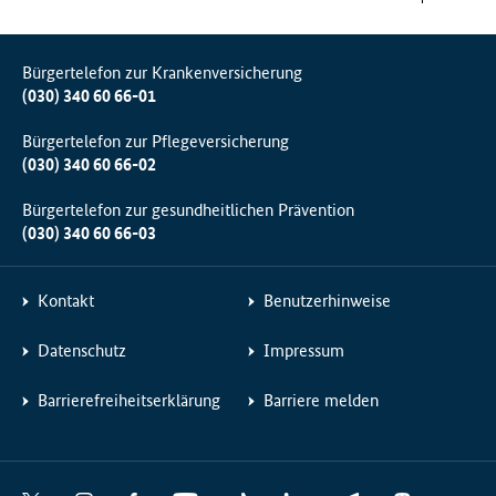
Bürgertelefon zur Krankenversicherung
(030) 340 60 66-01
Bürgertelefon zur Pflegeversicherung
(030) 340 60 66-02
Bürgertelefon zur gesundheitlichen Prävention
(030) 340 60 66-03
Kontakt
Benutzerhinweise
Datenschutz
Impressum
Barrierefreiheitserklärung
Barriere melden
Social
X
I
F
Y
T
L
T
M