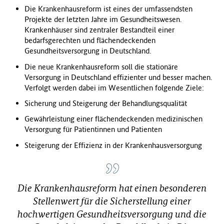
Die Krankenhausreform ist eines der umfassendsten
f
Projekte der letzten Jahre im Gesundheitswesen.
ü
Krankenhäuser sind zentraler Bestandteil einer
r
bedarfsgerechten und flächendeckenden
G
Gesundheitsversorgung in Deutschland.
e
s
Die neue Krankenhausreform soll die stationäre
u
Versorgung in Deutschland effizienter und besser machen.
n
Verfolgt werden dabei im Wesentlichen folgende Ziele:
d
Sicherung und Steigerung der Behandlungsqualität
h
e
Gewährleistung einer flächendeckenden medizinischen
i
Versorgung für Patientinnen und Patienten
t
Steigerung der Effizienz in der Krankenhausversorgung
(
B
M
G
Die Krankenhausreform hat einen besonderen
)
Stellenwert für die Sicherstellung einer
hochwertigen Gesundheitsversorgung und die