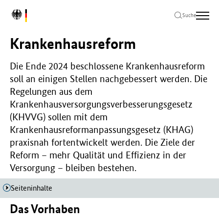
Zum
Zur
Zum
L
Hauptinhalt
Hauptnavigation
Seitenende
Suche
o
springen
springen
springen
g
Krankenhausreform
o
B
u
Die Ende 2024 beschlossene Krankenhausreform
n
soll an einigen Stellen nachgebessert werden. Die
d
Regelungen aus dem
e
Krankenhausversorgungsverbesserungsgesetz
s
(KHVVG) sollen mit dem
m
i
Krankenhausreformanpassungsgesetz (KHAG)
n
praxisnah fortentwickelt werden. Die Ziele der
i
Reform – mehr Qualität und Effizienz in der
s
Versorgung – bleiben bestehen.
t
e
r
Seiteninhalte
i
Das Vorhaben
u
m