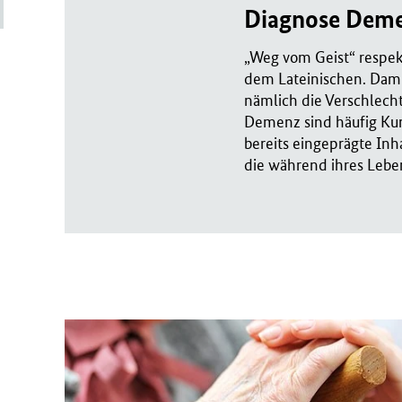
Diagnose Deme
r
i
„Weg vom Geist“ respekt
u
dem Lateinischen. Dami
m
nämlich die Verschlecht
f
Demenz sind häufig Kur
ü
bereits eingeprägte In
r
die während ihres Lebe
G
e
s
u
n
d
h
e
i
t
(