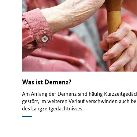
B
M
G
)
Was ist Demenz?
Am Anfang der Demenz sind häufig Kurzzeitgedäch
gestört, im weiteren Verlauf verschwinden auch be
des Langzeitgedächtnisses.