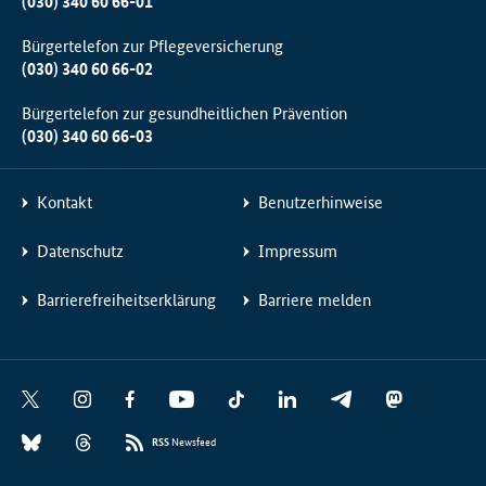
(030) 340 60 66-01
Bürgertelefon zur Pflegeversicherung
(030) 340 60 66-02
Bürgertelefon zur gesundheitlichen Prävention
(030) 340 60 66-03
Kontakt
Benutzerhinweise
Datenschutz
Impressum
Barrierefreiheitserklärung
Barriere melden
Social
X
I
F
Y
T
L
T
M
Media
n
a
o
i
i
e
a
B
T
Links
s
c
u
k
n
l
s
RSS
Newsfeed
l
h
t
e
t
T
k
e
t
u
r
a
b
u
o
e
g
o