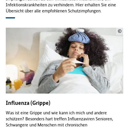
Infektionskrankheiten zu verhindern. Hier erhalten Sie eine
f
Übersicht über alle empfohlenen Schutzimpfungen.
ü
r
G
e
©
s
u
n
d
h
e
i
t
(
B
M
Influenza (Grippe)
G
)
Was ist eine Grippe und wie kann ich mich und andere
schützen? Besonders hart treffen Influenzaviren Senioren,
Schwangere und Menschen mit chronischen