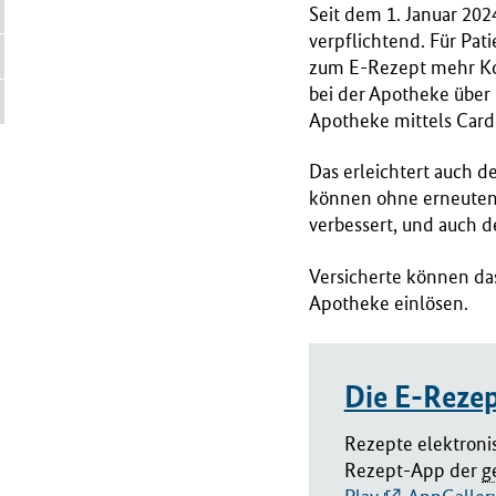
Seit dem 1. Januar 202
r
verpflichtend. Für Pa
i
zum E-Rezept mehr Kom
u
bei der Apotheke über
m
Apotheke mittels Card
f
ü
Das erleichtert auch d
r
können ohne erneuten
G
verbessert, und auch d
e
s
Versicherte können das
u
Apotheke einlösen.
n
d
h
Die E-Reze
e
i
Rezepte elektroni
t
Rezept-App der
g
(