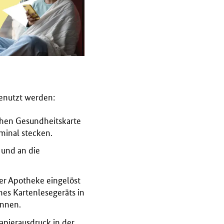
enutzt werden:
chen Gesundheitskarte
minal stecken.
 und an die
er Apotheke eingelöst
es Kartenlesegeräts in
nnen
.
apierausdruck in der