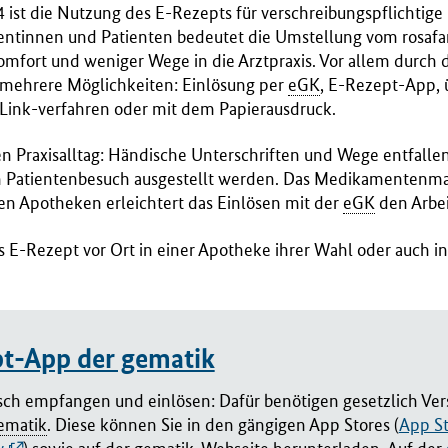
4 ist die Nutzung des E-Rezepts für verschreibungspflichti
tientinnen und Patienten bedeutet die Umstellung vom rosaf
fort und weniger Wege in die Arztpraxis. Vor allem durch d
 mehrere Möglichkeiten: Einlösung per
eGK
, E-Rezept-App, 
Link-verfahren oder mit dem Papierausdruck.
en Praxisalltag: Händische Unterschriften und Wege entfalle
 Patientenbesuch ausgestellt werden. Das Medikamentenm
en Apotheken erleichtert das Einlösen mit der
eGK
den Arbei
 E-Rezept vor Ort in einer Apotheke ihrer Wahl oder auch in
pt-App der gematik
sch empfangen und einlösen: Dafür benötigen gesetzlich Vers
ematik
. Diese können Sie in den gängigen App Stores (
App S