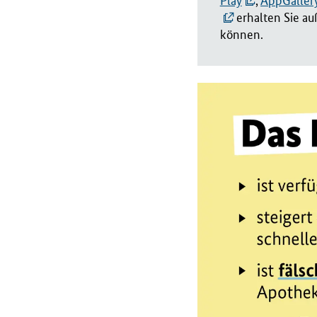
Play
,
AppGaller
B
erhalten Sie a
M
können.
G
)