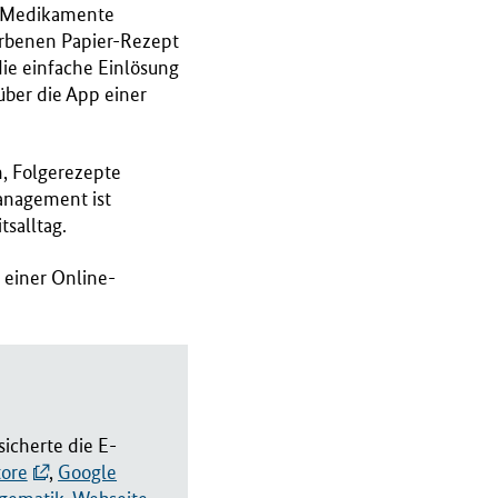
ge Medikamente
arbenen Papier-Rezept
ie einfache Einlösung
über die App einer
n, Folgerezepte
anagement ist
tsalltag.
 einer Online-
icherte die E-
tore
,
Google