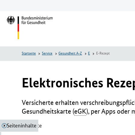
Zum
Zur
Zum
Hauptinhalt
Hauptnavigation
Seitenende
springen
springen
springen
L
o
g
o
B
Startseite
Service
Gesundheit A-Z
E
E-Rezept
u
n
d
e
Elektronisches Reze
s
m
i
Versicherte erhalten verschreibungspfli
n
Gesundheitskarte (
eGK
), per Apps oder 
i
s
Seiteninhalte
Seiteninhalte
t
e