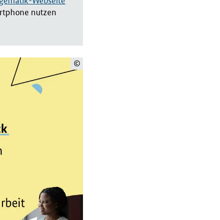
gematik-Webseite
artphone nutzen
©