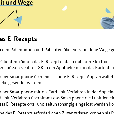
es E-Rezepts
 den Patientinnen und Patienten über verschiedene Wege g
Patienten können das E-Rezept einfach mit ihrer Elektronis
azu müssen sie ihre
eGK
in der Apotheke nur in das Kartenter
 per Smartphone über eine sichere E-Rezept-App verwaltet
eke gesendet werden.
n per Smart
phone mittel
s
CardLink
-Verfahren
in der App ein
dLink-Verfahren
übernimmt das Smartphone die Funktion ein
ass
E-Rezepte orts- und zeitunabhängig
ein
ge
lös
t werden k
ö
sung des E-Rezepts erforderlichen Zugangsdaten können als P