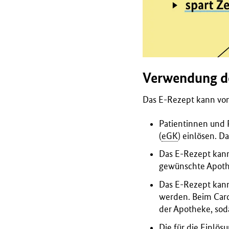
Verwendung d
Das E-Rezept kann von
Patientinnen und 
(
eGK
) einlösen. D
Das E-Rezept kann
gewünschte Apoth
Das E-Rezept kan
werden.
Bei
m
Car
der Apotheke, sod
Die für die Einlö