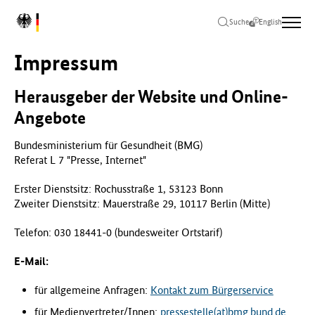
Zum
Zur
Zum
L
Hauptinhalt
Hauptnavigation
Seitenende
Suche
English
o
springen
springen
springen
g
Impressum
o
B
u
Herausgeber der Website und Online-
n
Angebote
d
e
Bundesministerium für Gesundheit (BMG)
s
Referat L 7 "Presse, Internet"
m
i
Erster Dienstsitz: Rochusstraße 1, 53123 Bonn
n
Zweiter Dienstsitz: Mauerstraße 29, 10117 Berlin (Mitte)
i
s
Telefon: 030 18441-0 (bundesweiter Ortstarif)
t
e
E-Mail:
r
i
für allgemeine Anfragen:
Kontakt zum Bürgerservice
u
für Medienvertreter/Innen:
pressestelle(at)bmg.bund.de
m