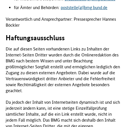
f
für Ämter und Behörden:
poststelle(at)bmg.bund.de
ü
r
Verantwortlich und Ansprechpartner: Pressesprecher Hannes
G
Böckler
e
s
Haftungsausschluss
u
n
Die auf diesen Seiten vorhandenen Links zu Inhalten der
d
Internet-Seiten Dritter wurden durch die Onlineredaktion des
h
BMG nach bestem Wissen und unter Beachtung
e
größtmöglicher Sorgfalt erstellt und ermöglichen lediglich den
i
Zugang zu diesen externen Angeboten. Dabei wurde auf die
t
Vertrauenswürdigkeit dritter Anbieter und die Fehlerfreiheit
(
sowie Rechtmäßigkeit der externen Angebote besonders
B
geachtet.
M
G
Da jedoch der Inhalt von Internetseiten dynamisch ist und sich
)
jederzeit ändern kann, ist eine stetige Einzelfallprüfung
sämtlicher Inhalte, auf die ein Link erstellt wurde, nicht in
jedem Fall möglich. Das BMG macht sich deshalb den Inhalt
von Internet-Seiten Dritter, die mit der eigenen