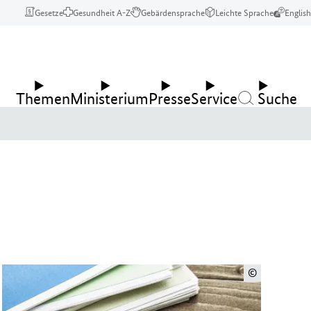
Gesetze
Gesundheit A-Z
Gebärdensprache
Leichte Sprache
English
Themen
Ministerium
Presse
Service
Suche
©