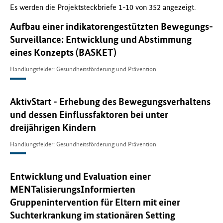
Es werden die Projektsteckbriefe 1-10 von 352 angezeigt.
f
ü
Aufbau einer indikatorengestützten Bewegungs-
r
Surveillance: Entwicklung und Abstimmung
G
eines Konzepts (BASKET)
e
s
Handlungsfelder: Gesundheitsförderung und Prävention
u
n
d
AktivStart - Erhebung des Bewegungsverhaltens
h
und dessen Einflussfaktoren bei unter
e
i
dreijährigen Kindern
t
Handlungsfelder: Gesundheitsförderung und Prävention
(
B
M
Entwicklung und Evaluation einer
G
)
MENTalisierungsInformierten
Gruppenintervention für Eltern mit einer
Suchterkrankung im stationären Setting