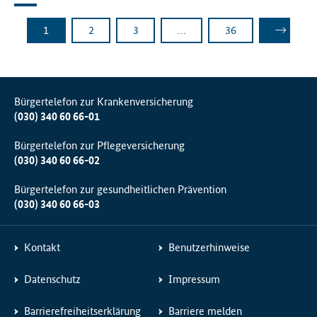
Platzhalter weitere Seiten
1
2
3
…
36
Seite
Seite
Seite
Seite
Nächste
Bürgertelefon zur Krankenversicherung
(030) 340 60 66-01
Bürgertelefon zur Pflegeversicherung
(030) 340 60 66-02
Bürgertelefon zur gesundheitlichen Prävention
(030) 340 60 66-03
Kontakt
Benutzerhinweise
Datenschutz
Impressum
Barrierefreiheitserklärung
Barriere melden