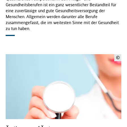
Gesundheitsberufen ist ein ganz wesentlicher Bestandteil für
f
eine zuverlässige und gute Gesundheitsversorgung der
ü
Menschen. Allgemein werden darunter alle Berufe
r
zusammengefasst, die im weitesten Sinne mit der Gesundheit
G
zu tun haben.
e
s
u
n
d
©
h
e
i
t
(
B
M
G
)