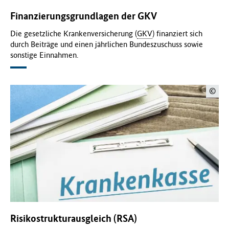
f
Finanzierungsgrundlagen der GKV
ü
r
Die gesetzliche Krankenversicherung (
GKV
) finanziert sich
G
durch Beiträge und einen jährlichen Bundeszuschuss sowie
e
sonstige Einnahmen.
s
u
n
©
d
h
e
i
t
(
B
M
G
)
Risikostrukturausgleich (RSA)