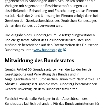
gegebenenfalls Anhörungen durch. Schließlich sendet er die
f
Vorlagen mit sogenannten Beschlussempfehlungen zur
ü
abschließenden Behandlung und Entscheidung an das Plenum
r
zurück. Nach der 2. und 3. Lesung im Plenum erfolgt dann bei
G
Gesetzen der Gesetzesbeschluss des Deutschen Bundestages,
e
der an den Bundesrat überwiesen wird.
s
u
Die Aufgaben des Bundestages im Gesetzgebungsverfahren
n
und die gesamte Arbeit des Gesundheitsausschusses sind
d
ausführlich beschrieben auf den Internetseiten des Deutschen
h
Bundestages unter
www.bundestag.de
.
e
i
Mitwirkung des Bundesrates
t
(
Gemäß Artikel 50 Grundgesetz „wirken die Länder bei der
B
Gesetzgebung und Verwaltung des Bundes und in
M
Angelegenheiten der Europäischen Union mit.“ Nach Artikel 77
G
Absatz 1 Grundgesetz sind die vom Bundestag beschlossenen
)
Gesetze unverzüglich dem Bundesrat zuzuleiten.
Zunächst werden alle Vorlagen in den Ausschüssen des
Bundesrates fachlich behandelt. Für das Bundesministerium für