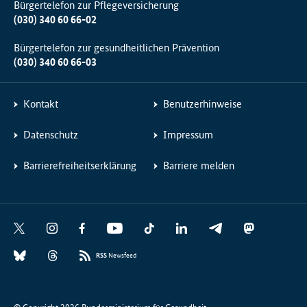
Bürgertelefon zur Pflegeversicherung
(030) 340 60 66-02
Bürgertelefon zur gesundheitlichen Prävention
(030) 340 60 66-03
Kontakt
Benutzerhinweise
Datenschutz
Impressum
Barrierefreiheitserklärung
Barriere melden
Social
X
I
F
Y
T
L
T
M
Media
n
a
o
i
i
e
a
B
T
Links
s
c
u
k
n
l
s
RSS
Newsfeed
l
h
t
e
t
T
k
e
t
u
r
a
b
u
o
e
g
o
e
e
g
o
b
k
d
r
d