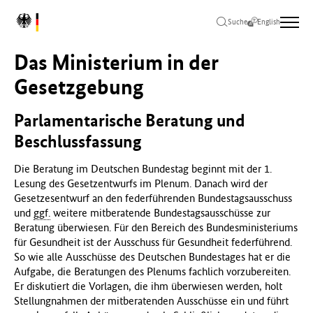
Zum
Zur
Zum
L
Hauptinhalt
Hauptnavigation
Seitenende
Suche
English
o
springen
springen
springen
g
Das Ministerium in der
o
B
Gesetzgebung
u
n
Parlamentarische Beratung und
d
e
Beschlussfassung
s
m
Die Beratung im Deutschen Bundestag beginnt mit der 1.
i
Lesung des Gesetzentwurfs im Plenum. Danach wird der
n
Gesetzesentwurf an den federführenden Bundestagsausschuss
i
und
ggf.
weitere mitberatende Bundestagsausschüsse zur
s
Beratung überwiesen. Für den Bereich des Bundesministeriums
t
für Gesundheit ist der Ausschuss für Gesundheit federführend.
e
So wie alle Ausschüsse des Deutschen Bundestages hat er die
r
Aufgabe, die Beratungen des Plenums fachlich vorzubereiten.
i
Er diskutiert die Vorlagen, die ihm überwiesen werden, holt
u
Stellungnahmen der mitberatenden Ausschüsse ein und führt
m