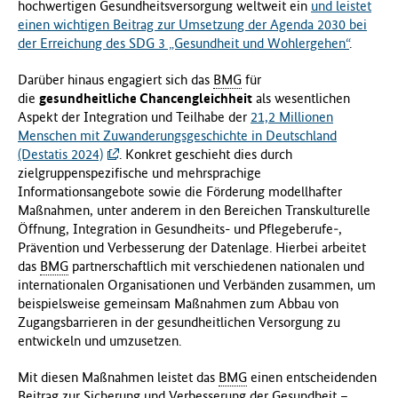
hochwertigen Gesundheitsversorgung weltweit ein
und leistet
einen wichtigen Beitrag zur Umsetzung der Agenda 2030 bei
der Erreichung des SDG 3 „Gesundheit und Wohlergehen“
.
Darüber hinaus engagiert sich das
BMG
für
die
gesundheitliche Chancengleichheit
als wesentlichen
Aspekt der Integration und Teilhabe der
21,2 Millionen
Menschen mit Zuwanderungsgeschichte in Deutschland
(Destatis 2024)
. Konkret geschieht dies durch
zielgruppenspezifische und mehrsprachige
Informationsangebote sowie die Förderung modellhafter
Maßnahmen, unter anderem in den Bereichen Transkulturelle
Öffnung, Integration in Gesundheits- und Pflegeberufe‑,
Prävention und Verbesserung der Datenlage. Hierbei arbeitet
das
BMG
partnerschaftlich mit verschiedenen nationalen und
internationalen Organisationen und Verbänden zusammen, um
beispielsweise gemeinsam Maßnahmen zum Abbau von
Zugangsbarrieren in der gesundheitlichen Versorgung zu
entwickeln und umzusetzen.
Mit diesen Maßnahmen leistet das
BMG
einen entscheidenden
Beitrag zur Sicherung und Verbesserung der Gesundheit –