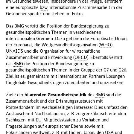
im Gesundheitswesen, insbesondere in der Pflege, erfordern
eine europäische
bzw
. internationale Zusammenarbeit in der
Gesundheitspolitik und stehen im Fokus.
Das
BMG
vertritt die Position der Bundesregierung zu
gesundheitspolitischen Themen in verschiedenen
internationalen Gremien. Dazu gehören die Europäische Union,
der Europarat, die Weltgesundheitsorganisation (
WHO
),
UNAIDS
und die Organisation für wirtschaftliche
Zusammenarbeit und Entwicklung (
OECD
). Ebenfalls vertritt
das
BMG
die Position der Bundesregierung zu
gesundheitspolitischen Themen in der Gruppe der
G7
und
G20
.
Ziel ist es, gemeinsam mit internationalen Partnern Lösungen
für globale Gesundheitsfragen zu erarbeiten und umzusetzen.
Ziele der
bilateralen Gesundheitspolitik
des
BMG
sind die
Zusammenarbeit und der Erfahrungsaustausch mit
Partnerländern im wechselseitigen Interesse: Dies umfasst den
Austausch mit Nachbarländern, z. B. zu grenzüberschreitenden
Sachlagen, mit
EU
-Mitgliedsstaaten zu Vorhaben und
Fragestellungen auf europäischer Ebene sowie mit
Fokusländern weltweit,
z. B.
mit Indien, Japan, den
USA
und