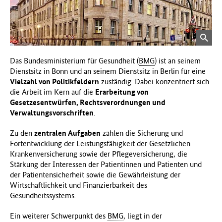
f
ü
r
Bild
G
in
e
vergröß
Das Bundesministerium für Gesundheit (
BMG
) ist an seinem
s
Ansicht
Dienstsitz in Bonn und an seinem Dienstsitz in Berlin für eine
u
öffnen
Vielzahl von Politikfeldern
zuständig. Dabei konzentriert sich
n
die Arbeit im Kern auf die
Erarbeitung von
d
Gesetzesentwürfen, Rechtsverordnungen und
h
Verwaltungsvorschriften
.
e
i
Zu den
zentralen Aufgaben
zählen die Sicherung und
t
Fortentwicklung der Leistungsfähigkeit der Gesetzlichen
(
Krankenversicherung sowie der Pflegeversicherung, die
B
Stärkung der Interessen der Patientinnen und Patienten und
M
der Patientensicherheit sowie die Gewährleistung der
G
Wirtschaftlichkeit und Finanzierbarkeit des
)
Gesundheitssystems.
Ein weiterer Schwerpunkt des
BMG
, liegt in der