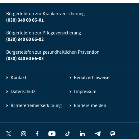
Bürgertelefon zur Krankenversicherung
(030) 340 60 66-01
Bürgertelefon zur Pflegeversicherung
(030) 340 60 66-02
Bürgertelefon zur gesundheitlichen Prävention
(030) 340 60 66-03
Kontakt
Benutzerhinweise
Datenschutz
Impressum
Barrierefreiheitserklärung
Barriere melden
Social
X
I
F
Y
T
L
T
M
Media
n
a
o
i
i
e
a