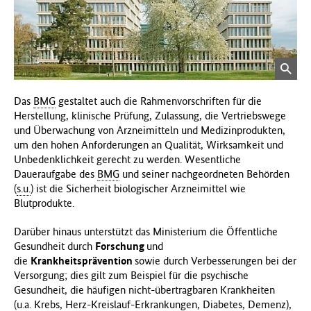
Bild
in
vergröß
Das
BMG
gestaltet auch die Rahmenvorschriften für die
Ansicht
Herstellung, klinische Prüfung, Zulassung, die Vertriebswege
öffnen
und Überwachung von Arzneimitteln und Medizinprodukten,
um den hohen Anforderungen an Qualität, Wirksamkeit und
Unbedenklichkeit gerecht zu werden. Wesentliche
Daueraufgabe des
BMG
und seiner nachgeordneten Behörden
(
s.u.
) ist die Sicherheit biologischer Arzneimittel wie
Blutprodukte.
Darüber hinaus unterstützt das Ministerium die Öffentliche
Gesundheit durch
Forschung
und
die
Krankheitsprävention
sowie durch Verbesserungen bei der
Versorgung; dies gilt zum Beispiel für die psychische
Gesundheit, die häufigen nicht-übertragbaren Krankheiten
(
u.a.
Krebs, Herz-Kreislauf-Erkrankungen, Diabetes, Demenz),