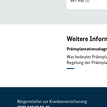
647 KB)
Weitere Infor
Präimplantationsdiagn
Was bedeutet Präimplan
Regelung der Präimpla
Bürgertelefon zur Krankenversicherung