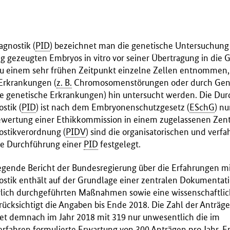
agnostik (
PID
) bezeichnet man die genetische Untersuchung 
g gezeugten Embryos in vitro vor seiner Übertragung in die 
einem sehr frühen Zeitpunkt einzelne Zellen entnommen, 
Erkrankungen (
z. B.
Chromosomenstörungen oder durch Gen
te genetische Erkrankungen) hin untersucht werden. Die Du
stik (
PID
) ist nach dem Embryonenschutzgesetz (
ESchG
) n
ertung einer Ethikkommission in einem zugelassenen Zentr
ostikverordnung (
PIDV
) sind die organisatorischen und ver
ie Durchführung einer
PID
festgelegt.
legende Bericht der Bundesregierung über die Erfahrungen mi
ostik enthält auf der Grundlage einer zentralen Dokumentat
hrlich durchgeführten Maßnahmen sowie eine wissenschaftli
rücksichtigt die Angaben bis Ende 2018. Die Zahl der Anträ
et demnach im Jahr 2018 mit 319 nur unwesentlich die im
fahren formulierte Erwartung von 300 Anträgen pro Jahr. 