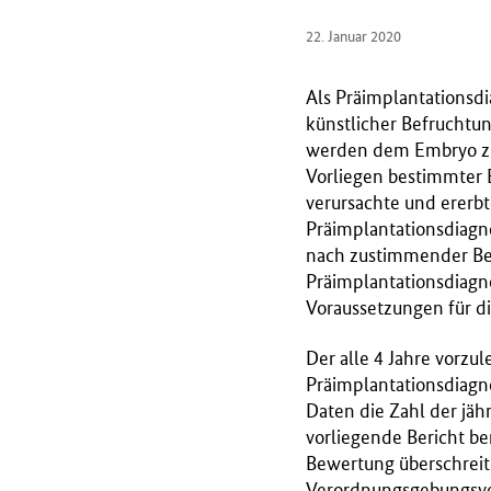
r
22. Januar 2020
i
u
Als Präimplantationsdi
m
künstlicher Befruchtun
f
werden dem Embryo zu 
ü
Vorliegen bestimmter 
r
verursachte und ererb
G
Präimplantationsdiagno
e
nach zustimmender Bew
s
Präimplantationsdiagn
u
Voraussetzungen für d
n
d
Der alle 4 Jahre vorzu
h
Präimplantationsdiagn
e
Daten die Zahl der jä
i
vorliegende Bericht be
t
Bewertung überschreit
(
Verordnungsgebungsver