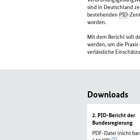
B
sind in Deutschland z
M
bestehenden
PID
-Zent
G
worden.
)
Mit dem Bericht soll d
werden, um die Praxis
verlässliche Einschät
Downloads
2. PID-Bericht der
Bundesregierung
PDF-Datei (nicht barr