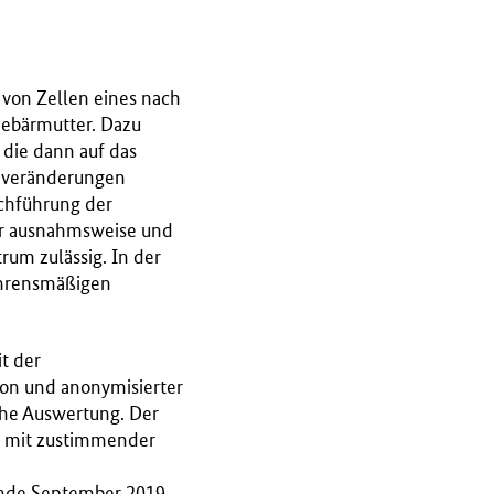
von Zellen eines nach
Gebärmutter. Dazu
die dann auf das
veränderungen
rchführung der
ur ausnahmsweise und
um zulässig. In der
fahrensmäßigen
t der
ion und anonymisierter
che Auswertung. Der
ge mit zustimmender
Ende September 2019