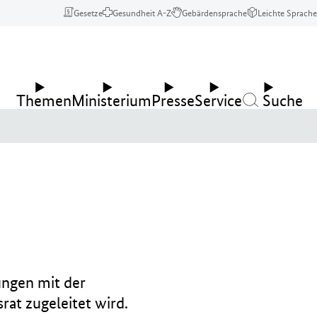
Gesetze
Gesundheit A-Z
Gebärdensprache
Leichte Sprache
Themen
Ministerium
Presse
Service
Suche
r
ungen mit der
at zugeleitet wird.