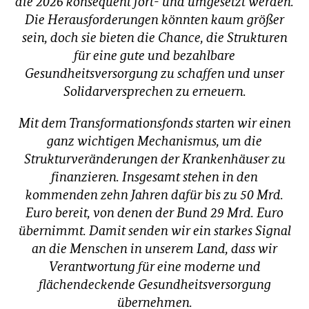
die 2026 konsequent fort- und umgesetzt werden.
f
Die Herausforderungen könnten kaum größer
ü
sein, doch sie bieten die Chance, die Strukturen
r
für eine gute und bezahlbare
G
Gesundheitsversorgung zu schaffen und unser
e
s
Solidarversprechen zu erneuern.
u
n
Mit dem Transformationsfonds starten wir einen
d
ganz wichtigen Mechanismus, um die
h
Strukturveränderungen der Krankenhäuser zu
e
i
finanzieren. Insgesamt stehen in den
t
kommenden zehn Jahren dafür bis zu 50 Mrd.
(
Euro bereit, von denen der Bund 29 Mrd. Euro
B
übernimmt. Damit senden wir ein starkes Signal
M
G
an die Menschen in unserem Land, dass wir
)
Verantwortung für eine moderne und
flächendeckende Gesundheitsversorgung
übernehmen.