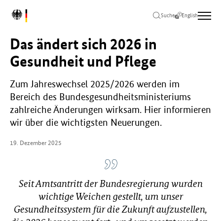
Zum
Zur
Zum
L
Hauptinhalt
Hauptnavigation
Seitenende
Suche
English
o
springen
springen
springen
g
Das ändert sich 2026 in
o
B
Gesundheit und Pflege
u
n
Zum Jahreswechsel 2025/2026 werden im
d
Bereich des Bundesgesundheitsministeriums
e
s
zahlreiche Änderungen wirksam. Hier informieren
m
wir über die wichtigsten Neuerungen.
i
n
19. Dezember 2025
i
s
t
e
Seit Amtsantritt der Bundesregierung wurden
r
wichtige Weichen gestellt, um unser
i
Gesundheitssystem für die Zukunft aufzustellen,
u
m