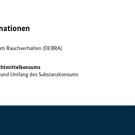
mationen
um Rauchverhalten (DEBRA)
chtmittelkonsums
ng und Umfang des Substanzkonsums