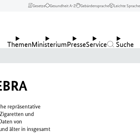
Gesetze
Gesundheit A-Z
Gebärdensprache
Leichte Sprache
Themen
Ministerium
Presse
Service
Suche
DEBRA
he repräsentative
Zigaretten und
 Daten von
und älter in insgesamt