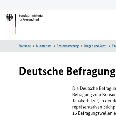
Zum
Zur
Zum
Hauptinhalt
Hauptnavigation
Seitenende
springen
springen
springen
L
o
g
o
B
Startseite
Ministerium
Ressortforschung
Drogen und Sucht
Epi
u
n
d
e
Deutsche Befragun
s
m
i
Die Deutsche Befragun
n
Befragung zum Konsum 
i
Tabakerhitzer) in der 
s
repräsentativen Stichp
t
16 Befragungswellen 
e