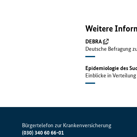
r
i
u
Weitere Infor
m
f
DEBRA
ü
Deutsche Befragung z
r
G
e
Epidemiologie des Su
s
Einblicke in Verteilu
u
n
d
h
e
i
t
Bürgertelefon zur Krankenversicherung
(
(030) 340 60 66-01