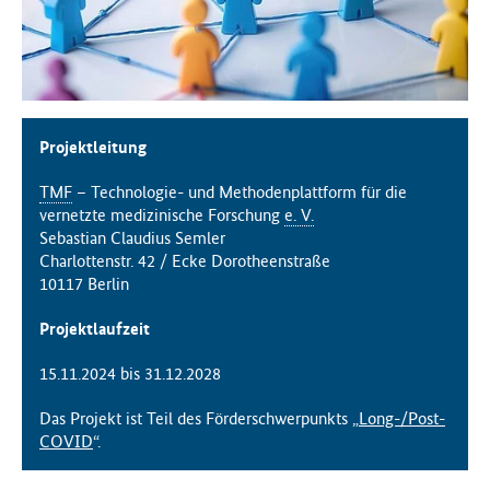
f
ü
r
G
e
s
Projektleitung
u
n
TMF
– Technologie- und Methodenplattform für die
d
vernetzte medizinische Forschung
e. V.
h
Sebastian Claudius Semler
e
Charlottenstr. 42 / Ecke Dorotheenstraße
i
10117 Berlin
t
(
Projektlaufzeit
B
M
15.11.2024 bis 31.12.2028
G
)
Das Projekt ist Teil des Förderschwerpunkts „
Long-/Post-
COVID
“.