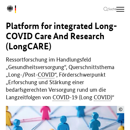
Zum
Zur
Zum
L
Hauptinhalt
Hauptnavigation
Seitenende
Suche
o
springen
springen
springen
g
Platform for integrated Long-
o
B
COVID Care And Research
u
(LongCARE)
n
d
e
Ressortforschung im Handlungsfeld
s
„Gesundheitsversorgung“, Querschnittsthema
m
„Long-/Post-
COVID
“, Förderschwerpunkt
i
n
„Erforschung und Stärkung einer
i
bedarfsgerechten Versorgung rund um die
s
Langzeitfolgen von
COVID
-19 (Long
COVID
)“
t
e
©
r
i
u
m