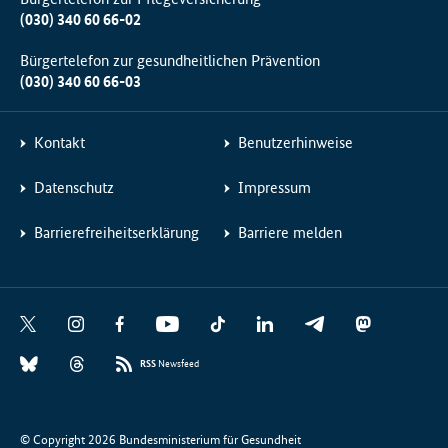
(030) 340 60 66-02
Bürgertelefon zur gesundheitlichen Prävention
(030) 340 60 66-03
Kontakt
Benutzerhinweise
Datenschutz
Impressum
Barrierefreiheitserklärung
Barriere melden
Social
X
I
F
Y
T
L
T
M
Media
n
a
o
i
i
e
a
B
T
Links
s
c
u
k
n
l
s
RSS
Newsfeed
l
h
t
e
t
T
k
e
t
u
r
a
b
u
o
e
g
o
e
e
g
o
b
k
d
r
d
© Copyright 2026 Bundesministerium für Gesundheit
s
a
r
o
e
I
a
o