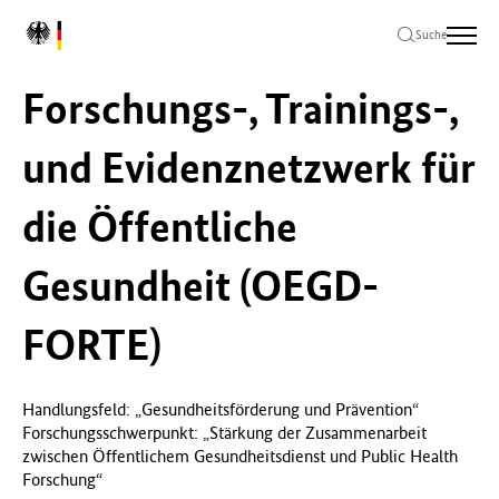
Zum
Zur
Zum
L
Hauptinhalt
Hauptnavigation
Seitenende
Suche
o
springen
springen
springen
g
Forschungs-, Trainings-,
o
B
u
und Evidenznetzwerk für
n
d
die Öffentliche
e
s
m
Gesundheit (OEGD-
i
n
FORTE)
i
s
t
e
Handlungsfeld: „Gesundheitsförderung und Prävention“
r
Forschungsschwerpunkt: „Stärkung der Zusammenarbeit
i
zwischen Öffentlichem Gesundheitsdienst und Public Health
u
Forschung“
m