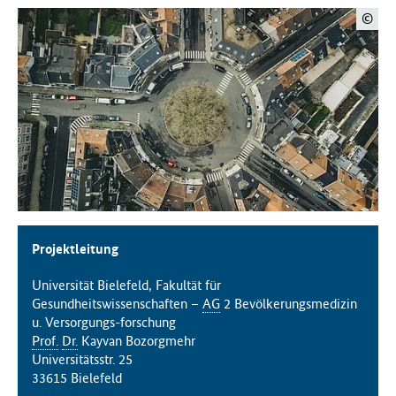
f
©
ü
r
G
e
s
u
n
d
h
e
i
t
Projektleitung
(
B
Universität Bielefeld, Fakultät für
M
Gesundheitswissenschaften –
AG
2 Bevölkerungsmedizin
G
u. Versorgungs-forschung
)
Prof.
Dr.
Kayvan Bozorgmehr
Universitätsstr. 25
33615 Bielefeld