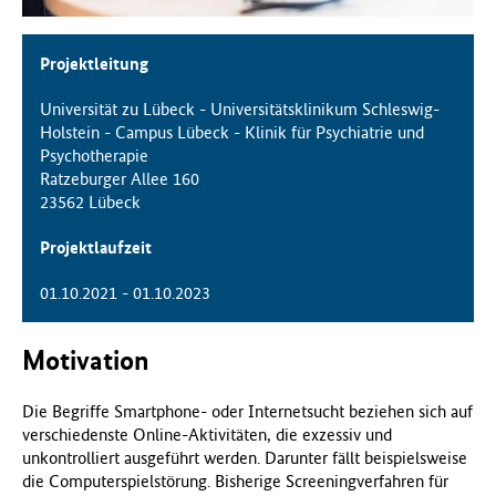
f
ü
Projektleitung
r
G
Universität zu Lübeck - Universitätsklinikum Schleswig-
e
Holstein - Campus Lübeck - Klinik für Psychiatrie und
s
Psychotherapie
u
Ratzeburger Allee 160
n
23562 Lübeck
d
h
Projektlaufzeit
e
i
01.10.2021 - 01.10.2023
t
(
B
Motivation
M
G
Die Begriffe Smartphone- oder Internetsucht beziehen sich auf
)
verschiedenste Online-Aktivitäten, die exzessiv und
unkontrolliert ausgeführt werden. Darunter fällt beispielsweise
die Computerspielstörung. Bisherige Screeningverfahren für