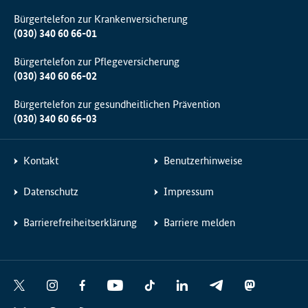
Bürgertelefon zur Krankenversicherung
(030) 340 60 66-01
Bürgertelefon zur Pflegeversicherung
(030) 340 60 66-02
Bürgertelefon zur gesundheitlichen Prävention
(030) 340 60 66-03
Kontakt
Benutzerhinweise
Datenschutz
Impressum
Barrierefreiheitserklärung
Barriere melden
Social
X
I
F
Y
T
L
T
M
Media
n
a
o
i
i
e
a