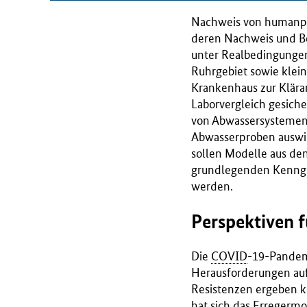
Nachweis von humanpat
deren Nachweis und B
unter Realbedingungen
Ruhrgebiet sowie klei
Krankenhaus zur Klära
Laborvergleich gesiche
von Abwassersystemen 
Abwasserproben auswir
sollen Modelle aus den
grundlegenden Kenngrö
werden.
Perspektiven f
Die
COVID
-19-Pandemi
Herausforderungen aufg
Resistenzen ergeben k
hat sich das Erregermo