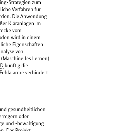
ring-Strategien zum
iche Verfahren für
erden. Die Anwendung
oßer Kläranlagen im
trecke vom
oden wird in einem
dliche Eigenschaften
Analyse von
 (Maschinelles Lernen)
D
künftig die
Fehlalarme verhindert
 und gesundheitlichen
erregern oder
ge und -bewältigung
n. Das Projekt