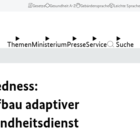
Gesetze
Gesundheit A-Z
Gebärdensprache
Leichte Sprache
Themen
Ministerium
Presse
Service
Suche
edness:
bau adaptiver
ndheitsdienst