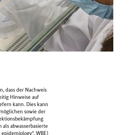
en, dass der Nachweis
eitig Hinweise auf
iefern kann. Dies kann
rmöglichen sowie der
fektionsbekämpfung
 als abwasserbasierte
d epidemiology“, WBE)