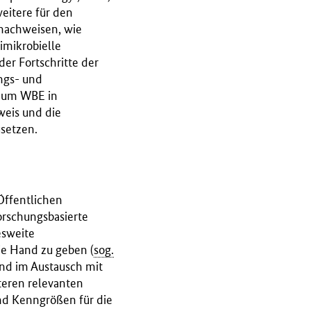
eitere für den
nachweisen, wie
timikrobielle
der Fortschritte der
ungs- und
, um WBE in
eis und die
usetzen.
Öffentlichen
forschungsbasierte
sweite
ie Hand zu geben (
sog.
und im Austausch mit
eren relevanten
nd Kenngrößen für die