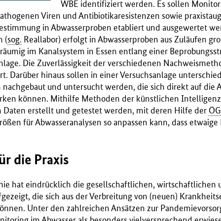
WBE identifiziert werden. Es sollen Monito
hogenen Viren und Antibiotikaresistenzen sowie praxistaugl
estimmung in Abwasserproben etabliert und ausgewertet w
 (
sog.
Reallabor) erfolgt in Abwasserproben aus Zuläufen gr
nräumig im Kanalsystem in Essen entlang einer Beprobungss
nlage. Die Zuverlässigkeit der verschiedenen Nachweismeth
rt. Darüber hinaus sollen in einer Versuchsanlage unterschie
nachgebaut und untersucht werden, die sich direkt auf die 
ken können. Mithilfe Methoden der künstlichen Intelligenz
 Daten erstellt und getestet werden, mit deren Hilfe der
ÖG
ßen für Abwasseranalysen so anpassen kann, dass etwaige 
ür die Praxis
e hat eindrücklich die gesellschaftlichen, wirtschaftlichen
ezeigt, die sich aus der Verbreitung von (neuen) Krankheits
önnen. Unter den zahlreichen Ansätzen zur Pandemievorsor
nitoring im Abwasser als besonders vielversprechend erwiese