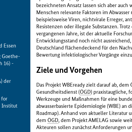
bezeichneten Ansatz lassen sich aber auch w
Menschen relevante Faktoren im Abwasser 
beispielsweise Viren, nichtvirale Erreger, an
Resistenzen oder illegale Substanzen. Trotz 
vergangenen Jahre, ist der aktuelle Forsch
Entwicklungsstand noch nicht ausreichend
d Essen
Deutschland flächendeckend für den Nachw
Bewertung infektiologischer Vorgänge einz
g Goethe-
h 16) -
Ziele und Vorgehen
A) der
Das Projekt WBEready zielt darauf ab, dem 
Gesundheitsdienst (
ÖGD
) praxistaugliche, 
 for
Werkzeuge und Maßnahmen für eine bunde
 Institut
abwasserbasierte Epidemiologie (WBE) an d
Roadmap). Anhand von aktueller Literatur 
dem
ÖGD
, dem Projekt AMELAG sowie weit
Akteuren sollen zunächst Anforderungen u