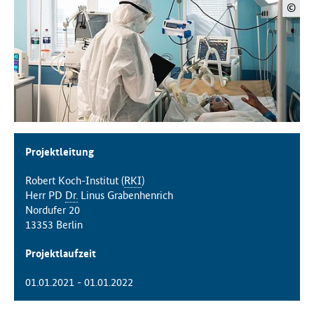
©
f
ü
r
G
e
s
u
n
d
h
Projektleitung
e
i
Robert Koch-Institut (
RKI
)
t
Herr PD
Dr.
Linus Grabenhenrich
(
Nordufer 20
B
13353 Berlin
M
G
Projektlaufzeit
)
01.01.2021 - 01.01.2022