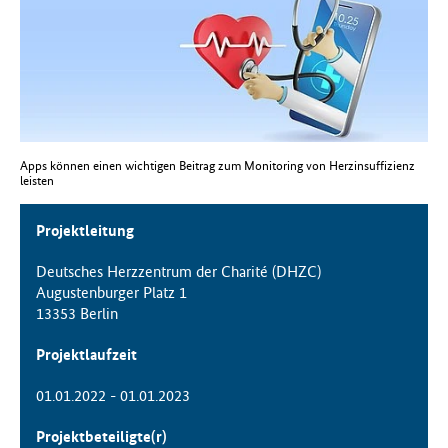
f
ü
r
G
e
s
u
Apps können einen wichtigen Beitrag zum Monitoring von Herzinsuffizienz
n
leisten
d
h
Projektleitung
e
i
Deutsches Herzzentrum der Charité (DHZC)
t
Augustenburger Platz 1
(
13353 Berlin
B
M
Projektlaufzeit
G
)
01.01.2022 - 01.01.2023
Projektbeteiligte(r)