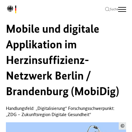
Zum
Zur
Zum
L
Hauptinhalt
Hauptnavigation
Seitenende
Suche
o
springen
springen
springen
g
Mobile und digitale
o
B
u
Applikation im
n
d
Herzinsuffizienz-
e
s
m
Netzwerk Berlin /
i
n
Brandenburg (MobiDig)
i
s
t
e
Handlungsfeld: „Digitalisierung“ Forschungsschwerpunkt:
r
„ZDG – Zukunftsregion Digitale Gesundheit“
i
u
©
m