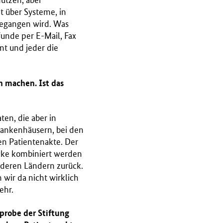
ützen, aber
ht über Systeme, in
 begangen wird. Was
unde per E-Mail, Fax
mt und jeder die
h machen. Ist das
en, die aber in
rankenhäusern, bei den
en Patientenakte. Der
cke kombiniert werden
nderen Ländern zurück.
wir da nicht wirklich
ehr.
hprobe der Stiftung