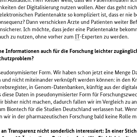
em Austausch. Herr Kelber weiß, dass wir Patientendaten sch
hkeiten der Digitalisierung nutzen wollen. Aber das geht nic
lektronischen Patientenakte so kompliziert ist, dass er nie
nsequenz? Dann verschicken Ärzte und Patienten weiter Bef
l unsicherer. Ich möchte, dass jeder eine Patientenakte bekom
auch zu nutzen, ohne vorher zum
IT
-Experten zu werden.
he Informationen auch für die Forschung leichter zugänglic
schutzproblem?
seudonymisierter Form. Wir haben schon jetzt eine Menge Dat
en und nicht miteinander verknüpft werden können: in den K
ebsregister, in Genom-Datenbanken, künftig aus der digital
s diese Daten in pseudonymisierter Form für Forschungszwe
 bisher nicht machen, dadurch fallen wir im Vergleich zu a
um Biontech für die Studien Deutschland verlassen hat. Wenn 
n wir in der pharmazeutischen Forschung bald keine Rolle m
 an Transparenz nicht sonderlich interessiert: In einer Stic