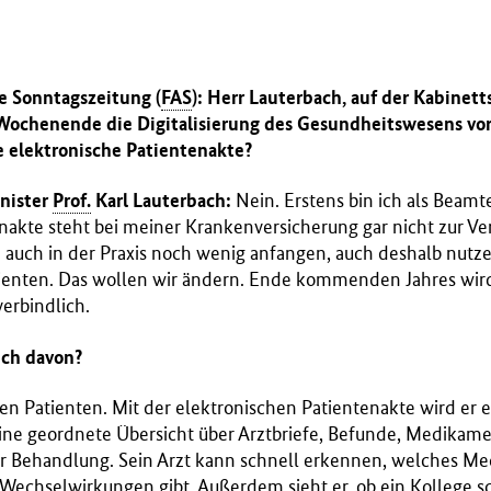
e Sonntagszeitung (
FAS
): Herr Lauterbach, auf der Kabinet
Wochenende die Digitalisierung des Gesundheitswesens vo
e elektronische Patientenakte?
nister
Prof.
Karl Lauterbach:
Nein. Erstens bin ich als Beamte
nakte steht bei meiner Krankenversicherung gar nicht zur Ve
auch in der Praxis noch wenig anfangen, auch deshalb nutze
tienten. Das wollen wir ändern. Ende kommenden Jahres wird
verbindlich.
ich davon?
n Patienten. Mit der elektronischen Patientenakte wird er e
ne geordnete Übersicht über Arztbriefe, Befunde, Medikame
er Behandlung. Sein Arzt kann schnell erkennen, welches Me
Wechselwirkungen gibt. Außerdem sieht er, ob ein Kollege s