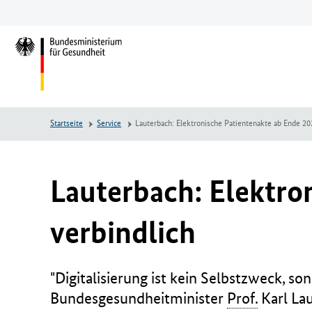
Zum
Zur
Zum
Hauptinhalt
Hauptnavigation
Seitenende
springen
springen
springen
L
o
g
o
B
Startseite
Service
Lauterbach: Elektronische Patientenakte ab Ende 202
u
n
d
e
Lauterbach: Elektron
s
m
verbindlich
i
n
i
"Digitalisierung ist kein Selbstzweck, s
s
t
Bundesgesundheitminister
Prof.
Karl Lau
e