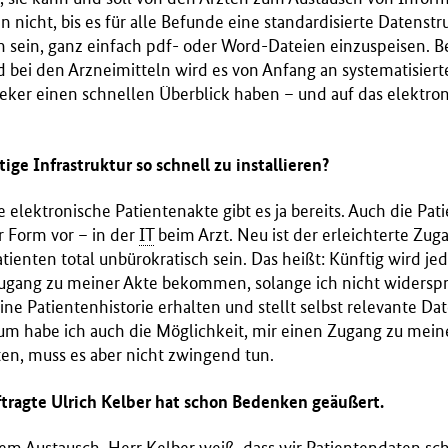
nicht, bis es für alle Befunde eine standardisierte Datenstru
 sein, ganz einfach pdf- oder Word-Dateien einzuspeisen. Ber
nd bei den Arzneimitteln wird es von Anfang an systematisiert
eker einen schnellen Überblick haben – und auf das elektro
tige Infrastruktur so schnell zu installieren?
ie elektronische Patientenakte gibt es ja bereits. Auch die Pa
r Form vor – in der
IT
beim Arzt. Neu ist der erleichterte Zuga
ienten total unbürokratisch sein. Das heißt: Künftig wird je
gang zu meiner Akte bekommen, solange ich nicht widerspre
ne Patientenhistorie erhalten und stellt selbst relevante 
rum habe ich auch die Möglichkeit, mir einen Zugang zu mein
en, muss es aber nicht zwingend tun.
ragte Ulrich Kelber hat schon Bedenken geäußert.