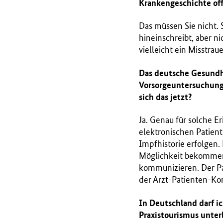
Krankengeschichte of
Das müssen Sie nicht. 
hineinschreibt, aber n
vielleicht ein Misstrau
Das deutsche Gesundhe
Vorsorgeuntersuchunge
sich das jetzt?
Ja. Genau für solche E
elektronischen Patien
Impfhistorie erfolgen.
Möglichkeit bekommen,
kommunizieren. Der Pat
der Arzt-Patienten-K
In Deutschland darf ich
Praxistourismus unte