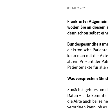
r
03. März 2023
i
u
Frankfurter Allgemein
m
wollen Sie an diesem 
f
denn schon selbst ein
ü
r
Bundesgesundheitsmi
G
elektronische Patiente
e
kann man mit der Akte 
s
als ein Prozent der Pa
u
Patientenakte für alle 
n
d
Was versprechen Sie s
h
e
Zunächst geht es um de
i
Daten – er bekommt ei
t
die Akte auch bei sein
(
verordnen kann, ob es 