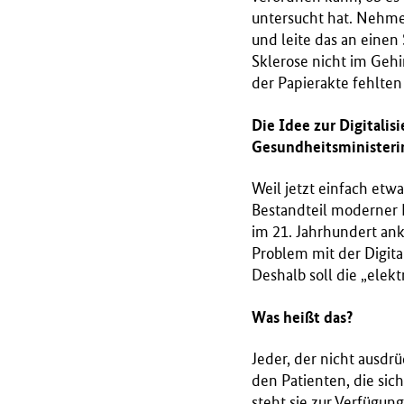
B
untersucht hat. Nehmen
M
und leite das an einen
G
Sklerose nicht im Gehi
)
der Papierakte fehlten
Die Idee zur Digitalis
Gesundheitsministerin
Weil jetzt einfach etwa
Bestandteil moderner M
im 21. Jahrhundert an
Problem mit der Digital
Deshalb soll die „elek
Was heißt das?
Jeder, der nicht ausdrü
den Patienten, die sic
steht sie zur Verfügun