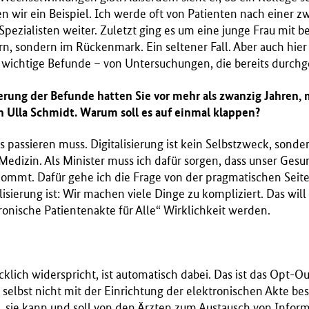
 wir ein Beispiel. Ich werde oft von Patienten nach einer 
 Spezialisten weiter. Zuletzt ging es um eine junge Frau mit 
rn, sondern im Rückenmark. Ein seltener Fall. Aber auch hier 
 wichtige Befunde – von Untersuchungen, die bereits durchg
ierung der Befunde hatten Sie vor mehr als zwanzig Jahren,
 Ulla Schmidt. Warum soll es auf einmal klappen?
s passieren muss. Digitalisierung ist kein Selbstzweck, sonde
edizin. Als Minister muss ich dafür sorgen, dass unser Ges
kommt. Dafür gehe ich die Frage von der pragmatischen Seite
isierung ist: Wir machen viele Dinge zu kompliziert. Das will
tronische Patientenakte für Alle“ Wirklichkeit werden.
cklich widerspricht, ist automatisch dabei. Das ist das Opt-Ou
h selbst nicht mit der Einrichtung der elektronischen Akte b
g, sie kann und soll von den Ärzten zum Austausch von Info