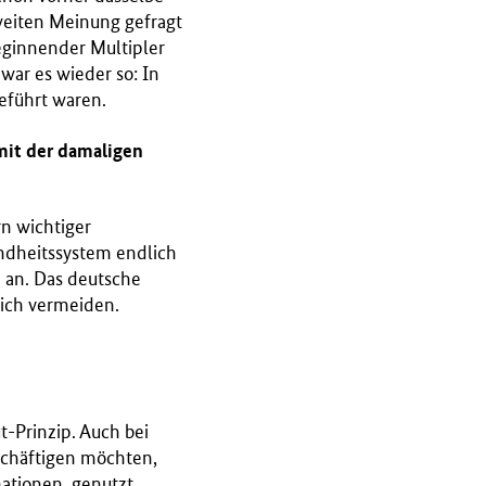
zweiten Meinung gefragt
beginnender Multipler
war es wieder so: In
eführt waren.
 mit der damaligen
rn wichtiger
undheitssystem endlich
 an. Das deutsche
 ich vermeiden.
t-Prinzip. Auch bei
eschäftigen möchten,
rmationen genutzt