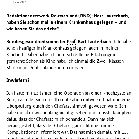
15. Juni 2023
f
ü
Redaktionsnetzwerk Deutschland (RND)
:
Herr Lauterbach,
r
haben Sie schon mal in einem Krankenhaus gelegen – und
G
wie haben Sie das erlebt?
e
s
Bundesgesundheitsminister
Prof.
Karl Lauterbach:
Ich habe
u
schon häufiger im Krankenhaus gelegen, auch in meiner
n
Kindheit. Dabei habe ich unterschiedliche Erfahrungen
d
gemacht: Schon als Kind habe ich einmal die Zwei-Klassen-
h
Medizin in Deutschland spüren müssen.
e
i
Inwiefern?
t
(
Ich hatte mit 13 Jahren eine Operation an einer Knochzyste am
B
Bein, nach der sich eine Komplikation entwickelt hat und eine
M
Überprüfung durch den Chefarzt sinnvoll gewesen wäre. Ich
G
habe ihn aber wochenlang nicht gesehen und musste kämpfen
)
dafür, dass der Chefarzt mich behandelt. Dann hat sich
herausgestellt, dass der Chefarzt gar nicht über meine
Komplikationen informiert war. Das hat mich damals, mit 13,
sehr bewegt und hat sicherlich mit dazu beigetragen, dass ich