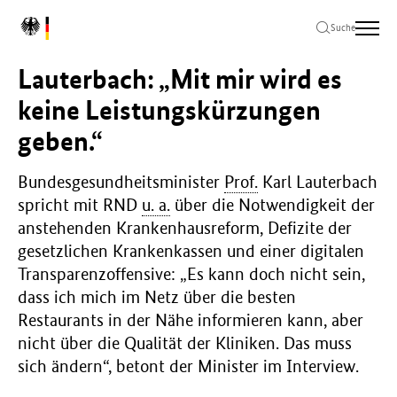
Zum
Zur
Zum
L
Hauptinhalt
Hauptnavigation
Seitenende
Suche
o
springen
springen
springen
g
Lauterbach: „Mit mir wird es
o
B
keine Leistungskürzungen
u
geben.“
n
d
e
Bundesgesundheitsminister
Prof.
Karl Lauterbach
s
spricht mit RND
u. a.
über die Notwendigkeit der
m
anstehenden Krankenhausreform, Defizite der
i
n
gesetzlichen Krankenkassen und einer digitalen
i
Transparenzoffensive: „Es kann doch nicht sein,
s
dass ich mich im Netz über die besten
t
Restaurants in der Nähe informieren kann, aber
e
r
nicht über die Qualität der Kliniken. Das muss
i
sich ändern“, betont der Minister im Interview.
u
m