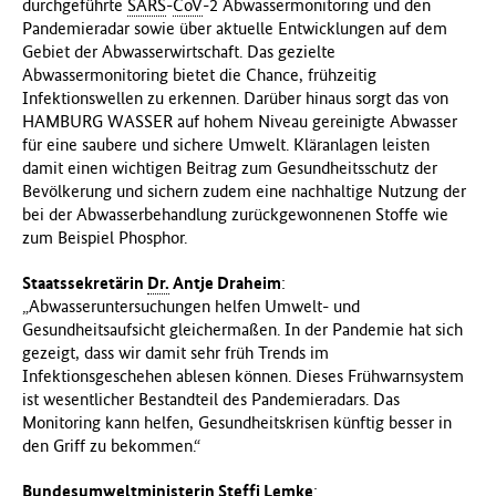
durchgeführte
SARS
-
CoV
-2 Abwassermonitoring und den
f
Pandemieradar sowie über aktuelle Entwicklungen auf dem
ü
Gebiet der Abwasserwirtschaft. Das gezielte
r
Abwassermonitoring bietet die Chance, frühzeitig
G
Infektionswellen zu erkennen. Darüber hinaus sorgt das von
e
HAMBURG WASSER auf hohem Niveau gereinigte Abwasser
s
für eine saubere und sichere Umwelt. Kläranlagen leisten
u
damit einen wichtigen Beitrag zum Gesundheitsschutz der
n
Bevölkerung und sichern zudem eine nachhaltige Nutzung der
d
bei der Abwasserbehandlung zurückgewonnenen Stoffe wie
h
zum Beispiel Phosphor.
e
i
Staatssekretärin
Dr.
Antje Draheim
:
t
„Abwasseruntersuchungen helfen Umwelt- und
(
Gesundheitsaufsicht gleichermaßen. In der Pandemie hat sich
B
gezeigt, dass wir damit sehr früh Trends im
M
Infektionsgeschehen ablesen können. Dieses Frühwarnsystem
G
ist wesentlicher Bestandteil des Pandemieradars. Das
)
Monitoring kann helfen, Gesundheitskrisen künftig besser in
den Griff zu bekommen.“
Bundesumweltministerin Steffi Lemke
: