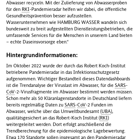
Abwasser recyceln. Mit der Zulieferung von Abwasserproben
für den
RKI
-Pandemieradar helfen wir dabei, die öffentliche
Gesundheitsprävention besser aufzustellen.
Wasserunternehmen wie HAMBURG WASSER wandeln sich
bundesweit zu breit aufgestellten Dienstleistungsbetrieben, die
umfassende Services für die Menschen in unserem Land bieten
– echte Daseinsvorsorge eben.“
Hintergrundinformationen:
Im Oktober 2022 wurde der durch das Robert Koch-Institut
betriebene Pandemieradar in das Infektionsschutzgesetz
aufgenommen. Wichtiger Bestandteil dieses Datendashboards
ist die Trendanalyse der Viruslast im Abwasser, für die
SARS
-
CoV
-2-Virusfragmente im Abwasser bestimmt werden müssen.
Schon mehr als 50 Kläranlagenstandorte in Deutschland liefern
bereits regelmäßig Daten zu
SARS
-
CoV
-2 Funden im
Abwasser, welche über das Umweltbundesamt (
UBA
),
qualitätsgesichert an das Robert-Koch Institut (
RKI
)
weitergeleitet werden. Dort erfolgt anschließend die
Trendberechnung für die epidemiologische Lagebewertung.
Etwa 170 Standorte sollen insgesamt an den Pandemieradar