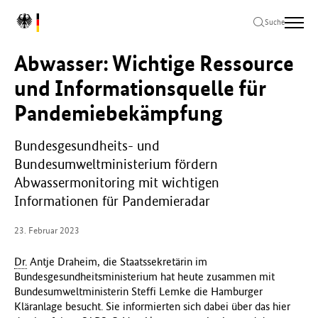
Zum
Zur
Zum
L
Hauptinhalt
Hauptnavigation
Seitenende
Suche
o
springen
springen
springen
g
Abwasser: Wichtige Ressource
o
B
und Informationsquelle für
u
Pandemiebekämpfung
n
d
e
Bundesgesundheits- und
s
Bundesumweltministerium fördern
m
Abwassermonitoring mit wichtigen
i
n
Informationen für Pandemieradar
i
s
23. Februar 2023
t
e
Dr.
Antje Draheim, die Staatssekretärin im
r
Bundesgesundheitsministerium hat heute zusammen mit
i
Bundesumweltministerin Steffi Lemke die Hamburger
u
Kläranlage besucht. Sie informierten sich dabei über das hier
m