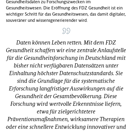
Gesundheitsdaten zu Forschungszwecken im
f
Gesundheitswesen. Die Eröffnung des FDZ Gesundheit ist ein
ü
wichtiger Schritt für das Gesundheitswesen, das damit digitaler,
r
souveräner und wissensgenerierender wird.
G
e
s
Daten können Leben retten. Mit dem FDZ
u
n
Gesundheit schaffen wir eine zentrale Anlaufstelle
d
für die Gesundheitsforschung in Deutschland mit
h
bisher nicht verfügbaren Datensätzen unter
e
Einhaltung höchster Datenschutzstandards. Sie
i
sind die Grundlage für die systematische
t
(
Erforschung langfristiger Auswirkungen auf die
B
Gesundheit der Gesamtbevölkerung. Diese
M
Forschung wird wertvolle Erkenntnisse liefern,
G
etwa für zielgerichtetere
)
Präventionsmaßnahmen, wirksamere Therapien
oder eine schnellere Entwicklung innovativer und