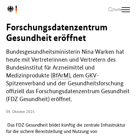
Zum
Zur
Zum
L
Hauptinhalt
Hauptnavigation
Seitenende
Suche
o
springen
springen
springen
g
Forschungsdatenzentrum
o
B
Gesundheit eröffnet
u
n
Bundesgesundheitsministerin Nina Warken hat
d
heute mit Vertreterinnen und Vertretern des
e
s
Bundesinstitut für Arzneimittel und
m
Medizinprodukte (
BfArM
), dem
GKV
-
i
Spitzenverband und der Gesundheitsforschung
n
offiziell das Forschungsdatenzentrum Gesundheit
i
s
(FDZ Gesundheit) eröffnet.
t
e
09. Oktober 2025
r
i
Das FDZ Gesundheit bildet künftig die zentrale Infrastruktur
u
für die sichere Bereitstellung und Nutzung von
m