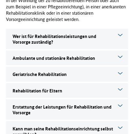
in der Wohnung der zu rehabilitierenden Person oder auch
f
zum Beispiel in einer Pflegeeinrichtung), in einer anerkannten
ü
Rehabilitationsklinik oder in einer stationären
r
Vorsorgeeinrichtung geleistet werden.
G
e
Wer ist für Rehabilitationsleistungen und
s
Vorsorge zuständig?
u
n
d
Ambulante und stationäre Rehabilitation
h
e
Geriatrische Rehabilitation
i
t
(
Rehabilitation für Eltern
B
M
G
Erstattung der Leistungen für Rehabilitation und
Vorsorge
)
Kann man seine Rehabilitationseinrichtung selbst