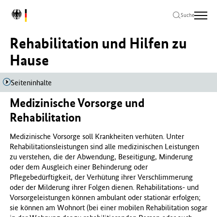
Zum
Zur
Zum
L
Hauptinhalt
Hauptnavigation
Seitenende
Suche
o
springen
springen
springen
g
Rehabilitation und Hilfen zu
o
B
Hause
u
n
Seiteninhalte
d
e
Medizinische Vorsorge und
s
m
Rehabilitation
i
n
Medizinische Vorsorge soll Krankheiten verhüten. Unter
i
Rehabilitationsleistungen sind alle medizinischen Leistungen
s
zu verstehen, die der Abwendung, Beseitigung, Minderung
t
oder dem Ausgleich einer Behinderung oder
e
Pflegebedürftigkeit, der Verhütung ihrer Verschlimmerung
r
oder der Milderung ihrer Folgen dienen. Rehabilitations- und
i
Vorsorgeleistungen können ambulant oder stationär erfolgen;
u
sie können am Wohnort (bei einer mobilen Rehabilitation sogar
m