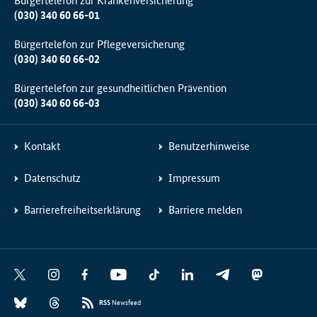
Bürgertelefon zur Krankenversicherung
(030) 340 60 66-01
Bürgertelefon zur Pflegeversicherung
(030) 340 60 66-02
Bürgertelefon zur gesundheitlichen Prävention
(030) 340 60 66-03
Kontakt
Benutzerhinweise
Datenschutz
Impressum
Barrierefreiheitserklärung
Barriere melden
Social
X
I
F
Y
T
L
T
M
Media
n
a
o
i
i
e
a
B
T
Links
s
c
u
k
n
l
s
RSS
Newsfeed
l
h
t
e
t
T
k
e
t