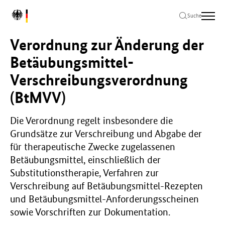
Zum
Zur
Zum
L
Hauptinhalt
Hauptnavigation
Seitenende
Suche
o
springen
springen
springen
g
Verordnung zur Änderung der
o
B
Betäubungsmittel-
u
Verschreibungsverordnung
n
d
(BtMVV)
e
s
m
Die Verordnung regelt insbesondere die
i
Grundsätze zur Verschreibung und Abgabe der
n
für therapeutische Zwecke zugelassenen
i
Betäubungsmittel, einschließlich der
s
Substitutionstherapie, Verfahren zur
t
e
Verschreibung auf Betäubungsmittel-Rezepten
r
und Betäubungsmittel-Anforderungsscheinen
i
sowie Vorschriften zur Dokumentation.
u
m