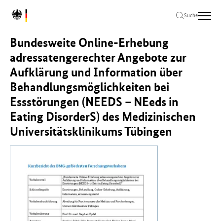
Zum
Zur
Zum
L
Hauptinhalt
Hauptnavigation
Seitenende
Suche
o
springen
springen
springen
g
Bundesweite Online-Erhebung
o
B
adressatengerechter Angebote zur
u
Aufklärung und Information über
n
Behandlungsmöglichkeiten bei
d
e
Essstörungen (NEEDS – NEeds in
s
Eating DisorderS) des Medizinischen
m
i
Universitätsklinikums Tübingen
n
i
s
t
e
r
i
u
m