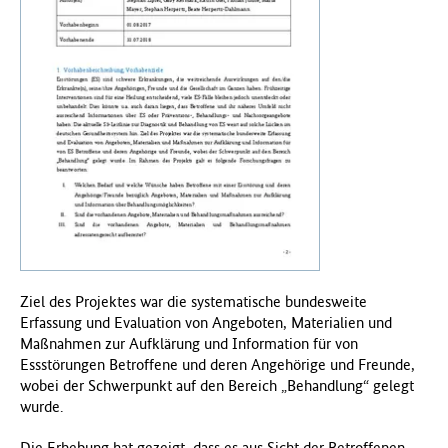
f
ü
r
G
e
s
u
n
d
h
e
i
t
(
Ziel des Projektes war die systematische bundesweite
B
Erfassung und Evaluation von Angeboten, Materialien und
M
Maßnahmen zur Aufklärung und Information für von
G
Essstörungen Betroffene und deren Angehörige und Freunde,
)
wobei der Schwerpunkt auf den Bereich „Behandlung“ gelegt
wurde.
Die Erhebung hat gezeigt, dass es aus Sicht der Betroffenen