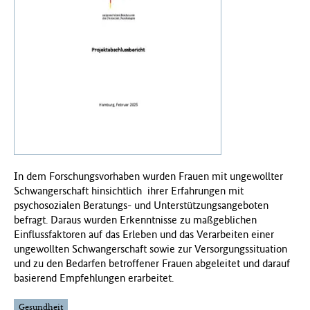
f
ü
r
G
e
s
u
n
d
h
e
i
In dem Forschungsvorhaben wurden Frauen mit ungewollter
t
Schwangerschaft hinsichtlich ihrer Erfahrungen mit
(
psychosozialen Beratungs- und Unterstützungsangeboten
B
befragt. Daraus wurden Erkenntnisse zu maßgeblichen
M
Einflussfaktoren auf das Erleben und das Verarbeiten einer
G
ungewollten Schwangerschaft sowie zur Versorgungssituation
)
und zu den Bedarfen betroffener Frauen abgeleitet und darauf
basierend Empfehlungen erarbeitet.
Gesundheit