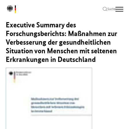
Zum
Zur
Zum
L
Hauptinhalt
Hauptnavigation
Seitenende
Suche
o
springen
springen
springen
g
Executive Summary des
o
B
Forschungsberichts: Maßnahmen zur
u
Verbesserung der gesundheitlichen
n
Situation von Menschen mit seltenen
d
e
Erkrankungen in Deutschland
s
m
i
n
i
s
t
e
r
i
u
m