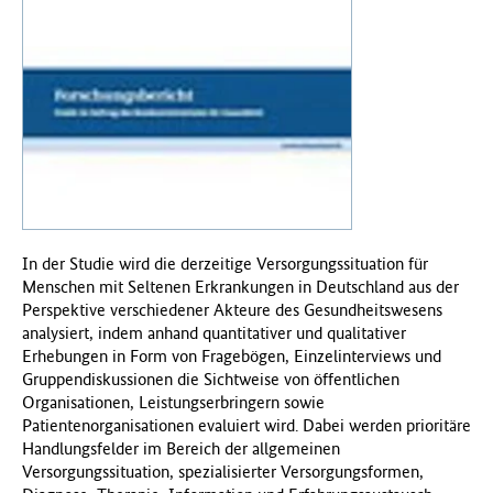
f
ü
r
G
e
s
u
n
d
h
e
In der Studie wird die derzeitige Versorgungssituation für
i
Menschen mit Seltenen Erkrankungen in Deutschland aus der
t
Perspektive verschiedener Akteure des Gesundheitswesens
(
analysiert, indem anhand quantitativer und qualitativer
B
Erhebungen in Form von Fragebögen, Einzelinterviews und
M
Gruppendiskussionen die Sichtweise von öffentlichen
G
Organisationen, Leistungserbringern sowie
)
Patientenorganisationen evaluiert wird. Dabei werden prioritäre
Handlungsfelder im Bereich der allgemeinen
Versorgungssituation, spezialisierter Versorgungsformen,