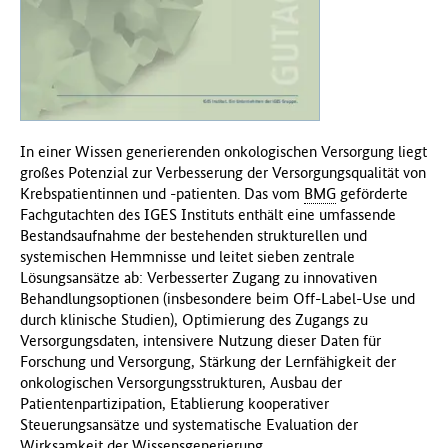
f
ü
r
G
e
s
u
In einer Wissen generierenden onkologischen Versorgung liegt
n
großes Potenzial zur Verbesserung der Versorgungsqualität von
d
Krebspatientinnen und -patienten. Das vom
BMG
geförderte
h
Fachgutachten des IGES Instituts enthält eine umfassende
e
Bestandsaufnahme der bestehenden strukturellen und
i
systemischen Hemmnisse und leitet sieben zentrale
t
Lösungsansätze ab: Verbesserter Zugang zu innovativen
(
Behandlungsoptionen (insbesondere beim Off-Label-Use und
B
durch klinische Studien), Optimierung des Zugangs zu
M
Versorgungsdaten, intensivere Nutzung dieser Daten für
G
Forschung und Versorgung, Stärkung der Lernfähigkeit der
)
onkologischen Versorgungsstrukturen, Ausbau der
Patientenpartizipation, Etablierung kooperativer
Steuerungsansätze und systematische Evaluation der
Wirksamkeit der Wissensgenerierung.