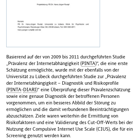
f
ü
r
G
e
s
u
n
Basierend auf der von 2009 bis 2011 durchgeführten Studie
d
„Prävalenz der Internetabhängigkeit (
PINTA
)“, die eine erste
h
Schätzung ermöglichte, wurde mit der ebenfalls von der
e
Universität zu Lübeck durchgeführten Studie zur „Prävalenz
i
der Internetabhängigkeit – Diagnostik und Risikoprofile
t
(
PINTA
-
DIARI
)“ eine Überprüfung dieser Prävalenzschätzung
(
sowie eine genaue Diagnostik der betroffenen Personen
B
vorgenommen, um ein besseres Abbild der Störung zu
M
ermöglichen und die damit verbundenen Beeinträchtigungen
G
abzuschätzen. Ziele waren weiterhin die Ermittlung von
)
Risikofaktoren und eine Validierung des Cut-Off-Werts bei der
Nutzung der Compulsive Internet Use Scale (CIUS), die für ein
Screening genutzt werden kann.