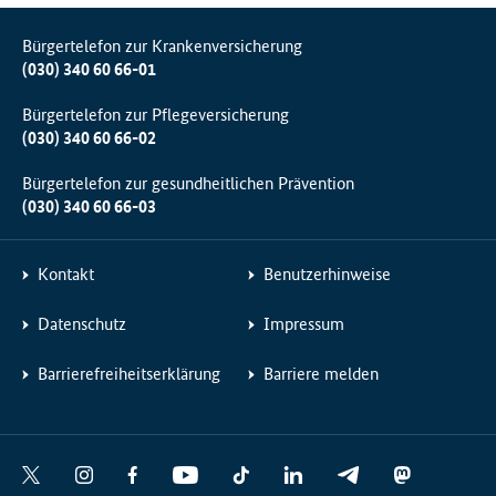
Bürgertelefon zur Krankenversicherung
(030) 340 60 66-01
Bürgertelefon zur Pflegeversicherung
(030) 340 60 66-02
Bürgertelefon zur gesundheitlichen Prävention
(030) 340 60 66-03
Kontakt
Benutzerhinweise
Datenschutz
Impressum
Barrierefreiheitserklärung
Barriere melden
Social
X
I
F
Y
T
L
T
M
Media
n
a
o
i
i
e
a