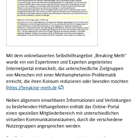
f
ü
r
G
e
s
u
n
Mit dem onlinebasierten Selbsthilfeangebot „Breaking Meth“
d
wurde ein von Expertinnen und Experten angeleitetes
h
Internetportal entwickelt, das unterschiedliche Zielgruppen
e
von Menschen mit einer Methamphetamin-Problematik
i
erreicht, die ihren Konsum reduzieren oder beenden möchten
t
(
https://breaking-meth.de
)
(
B
Neben allgemein einsehbaren Informationen und Verlinkungen
M
zu bestehenden Hilfsangeboten enthält das Online-Portal
G
einen speziellen Mitgliederbereich mit unterschiedlichen
)
virtuellen Kommunikationsräumen, durch die verschiedene
Nutzergruppen angesprochen werden.