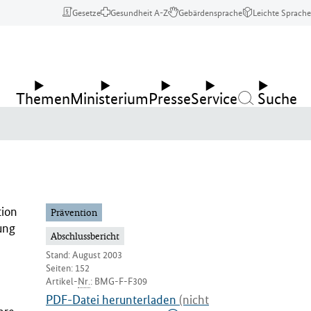
Gesetze
Gesundheit A-Z
Gebärdensprache
Leichte Sprache
Themen
Ministerium
Presse
Service
Suche
tion
Prävention
ung
Abschlussbericht
Stand: August 2003
Seiten: 152
Artikel-
Nr.
:
BMG-F-F309
PDF-Datei herunterladen
(nicht