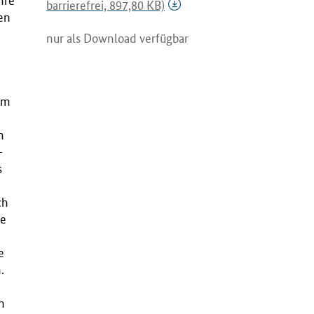
hre
barrierefrei, 897,80 KB)
en
nur als Download verfügbar
um
m
-
s
ch
he
e
.
n