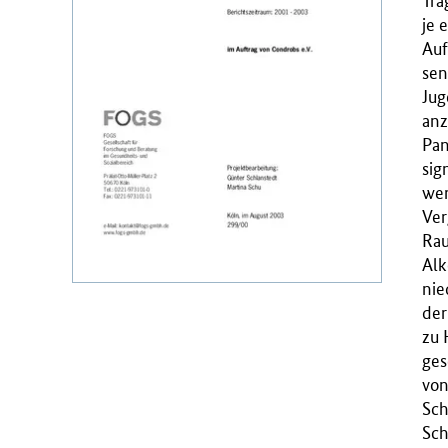
Trä
r
je 
i
Auf
u
sen
m
Jug
f
anz
ü
Pan
r
sig
G
we
e
Ver
s
Rau
u
Alk
n
nie
d
der
h
zu 
e
ges
i
von
t
Sch
(
Sch