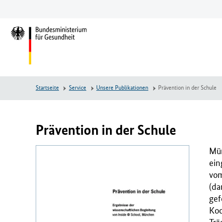
Zum
Zur
Zum
Hauptinhalt
Hauptnavigation
Seitenende
springen
springen
springen
L
o
g
o
B
Startseite
Service
Unsere Publikationen
Prävention in der Schule
u
n
d
e
Prävention in der Schule
s
m
Mün
i
ein
n
vom
i
(da
s
gef
t
Koo
e