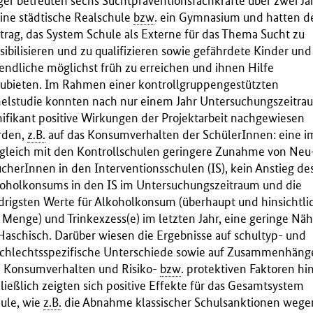
ger betreuten sechs Suchtpräventionsfachkräfte über zwei Ja
eine städtische Realschule
bzw
. ein Gymnasium und hatten d
trag, das System Schule als Externe für das Thema Sucht zu
sibilisieren und zu qualifizieren sowie gefährdete Kinder und
endliche möglichst früh zu erreichen und ihnen Hilfe
ubieten. Im Rahmen einer kontrollgruppengestützten
elstudie konnten nach nur einem Jahr Untersuchungszeitra
nifikant positive Wirkungen der Projektarbeit nachgewiesen
rden,
z.B.
auf das Konsumverhalten der SchülerInnen: eine i
gleich mit den Kontrollschulen geringere Zunahme von Neu
cherInnen in den Interventionsschulen (IS), kein Anstieg de
oholkonsums in den IS im Untersuchungszeitraum und die
drigsten Werte für Alkoholkonsum (überhaupt und hinsichtli
 Menge) und Trinkexzess(e) im letzten Jahr, eine geringe Nä
Haschisch. Darüber wiesen die Ergebnisse auf schultyp- und
chlechtsspezifische Unterschiede sowie auf Zusammenhäng
 Konsumverhalten und Risiko-
bzw
. protektiven Faktoren hin
ließlich zeigten sich positive Effekte für das Gesamtsystem
ule, wie
z.B.
die Abnahme klassischer Schulsanktionen wege