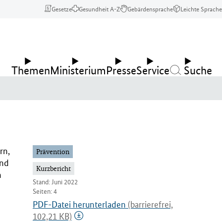
Gesetze
Gesundheit A-Z
Gebärdensprache
Leichte Sprache
Themen
Ministerium
Presse
Service
Suche
rn,
Prävention
und
Kurzbericht
n
Stand: Juni 2022
Seiten: 4
PDF-Datei herunterladen
(barrierefrei,
102,21 KB)