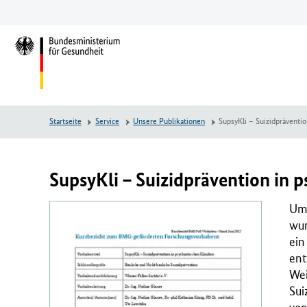
Zum
Zur
Zum
Hauptinhalt
Hauptnavigation
Seitenende
springen
springen
springen
L
o
g
o
B
Startseite
Service
Unsere Publikationen
SupsyKli – Suizidpräventio
u
n
d
e
SupsyKli – Suizidprävention in p
s
m
Um 
i
wur
n
ein
i
ent
s
Wei
t
Sui
e