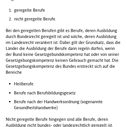
f
geregelte Berufe
ü
r
nicht geregelte Berufe.
G
e
Bei den geregelten Berufen gibt es Berufe, deren Ausbildung
s
durch Bundesrecht geregelt ist und solche, deren Ausbildung
u
im Landesrecht verankert ist. Dabei gilt der Grundsatz, dass die
n
Länder die Ausbildung der Berufe dann regeln dürfen, wenn
d
der Bund keine Gesetzgebundskompetenz hat oder von seiner
h
Gesetzgebungskompetenz keinen Gebrauch gemacht hat. Die
e
Gesetzgebungskompetenz des Bundes erstreckt sich auf die
i
Bereiche
t
(
Heilberufe
B
Berufe nach Berufsbildungsgesetz
M
G
Berufe nach der Handwerksordnung (sogenannte
)
Gesundheitshandwerke)
Nicht geregelte Berufe hingegen sind alle Berufe, deren
Ausbildung nicht bundes- oder landesrechtlich geregelt ist.