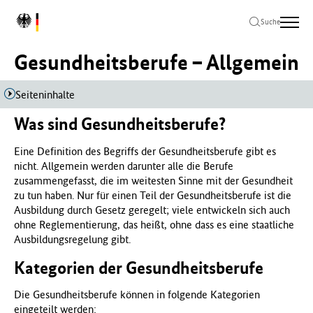
Zum
Zur
Zum
L
Hauptinhalt
Hauptnavigation
Seitenende
Suche
o
springen
springen
springen
g
Gesundheitsberufe – Allgemein
o
B
u
Seiteninhalte
n
Was sind Gesundheitsberufe?
d
e
Eine Definition des Begriffs der Gesundheitsberufe gibt es
s
nicht. Allgemein werden darunter alle die Berufe
m
zusammengefasst, die im weitesten Sinne mit der Gesundheit
i
zu tun haben. Nur für einen Teil der Gesundheitsberufe ist die
n
Ausbildung durch Gesetz geregelt; viele entwickeln sich auch
i
ohne Reglementierung, das heißt, ohne dass es eine staatliche
s
Ausbildungsregelung gibt.
t
e
Kategorien der Gesundheitsberufe
r
i
Die Gesundheitsberufe können in folgende Kategorien
u
eingeteilt werden:
m