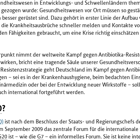
ndheitswesen in Entwicklungs- und Schwellenländern themat
se gezogen wurde: Gesundheitswesen vor Ort müssen so gestär
 besser gerüstet sind. Dazu gehört in erster Linie der Aufbau
die Krankheitsausbrüche schneller melden und Kontakte von
den Fähigkeiten gebraucht, um eine Krise richtig einschätz
punkt nimmt der weltweite Kampf gegen Antibiotika-Resis
 wirken, bricht eine tragende Säule unserer Gesundheitsvers
-Resistenzstrategie geht Deutschland im Kampf gegen Antibi
en – sei es in der Krankenhaushygiene, beim bedachten Einsa
närmedizin oder bei der Entwicklung neuer Wirkstoffe – so
uch international fortgeführt werden.
0
?
0)
ist nach dem Beschluss der Staats- und Regierungschefs d
im September 2009 das zentrale Forum für die internationale 
G20
ist – wie die
G7
– ein informelles Forum. Sie ist keine int