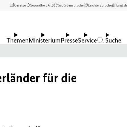
Gesetze
Gesundheit A-Z
Gebärdensprache
Leichte Sprache
English
Themen
Ministerium
Presse
Service
Suche
länder für die