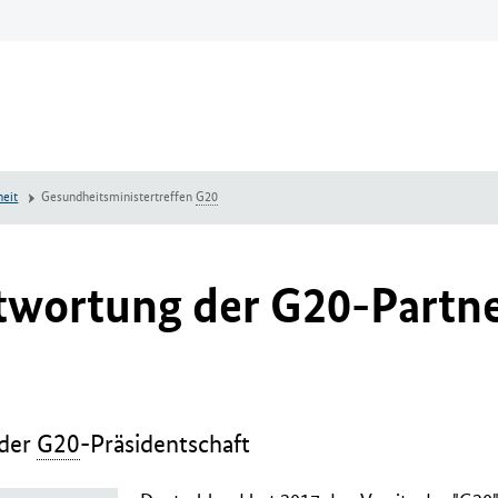
eit
Gesundheitsministertreffen
G20
wortung der G20-Partner
 der
G20
-Präsidentschaft