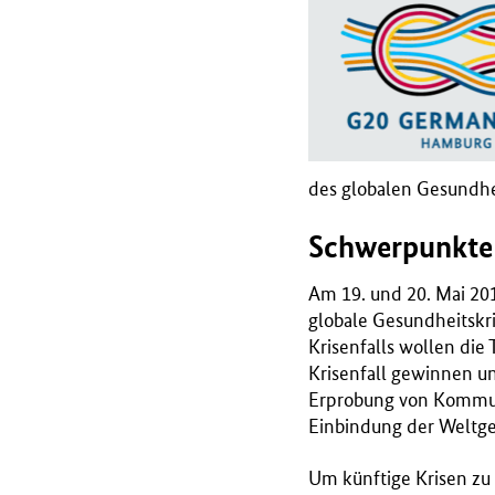
r
i
u
m
f
ü
r
des globalen Gesundh
G
e
Schwerpunkte
s
u
Am 19. und 20. Mai 2
n
globale Gesundheitskr
d
Krisenfalls wollen di
h
Krisenfall gewinnen un
e
Erprobung von Kommuni
i
Einbindung der Weltge
t
(
Um künftige Krisen zu