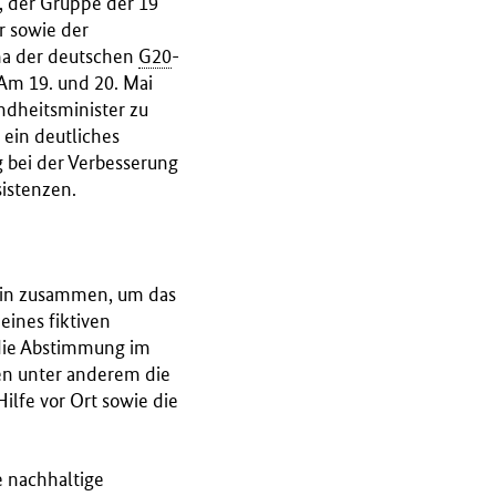
", der Gruppe der 19
r sowie der
ma der deutschen
G20
-
 Am 19. und 20. Mai
dheitsminister zu
ein deutliches
 bei der Verbesserung
istenzen.
rlin zusammen, um das
ines fiktiven
 die Abstimmung im
ren unter anderem die
lfe vor Ort sowie die
e nachhaltige