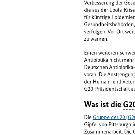
B
Verbesserung der Gesu
M
die aus der Ebola-Kri
G
für künftige Epidemien
)
Gesundheitsbehörden, 
verfolgen. Vor Ort wer
zu warnen.
Einen weiteren Schwer
Antibiotika nicht mehr
Deutschen Antibiotika
voran. Die Anstrengung
der Human- und Veteri
G20
-Präsidentschaft a
Was ist die
G2
Die
Gruppe der 20 (G2
Gipfel von Pittsburgh 
Zusammenarbeit. Die