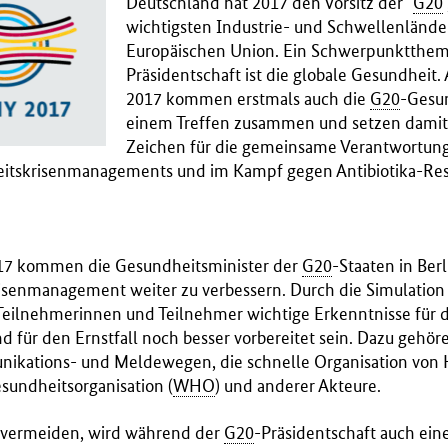
Deutschland hat 2017 den Vorsitz der "
G20
wichtigsten Industrie- und Schwellenlände
Europäischen Union. Ein Schwerpunktthe
Präsidentschaft ist die globale Gesundheit.
2017 kommen erstmals auch die
G20
-Gesun
einem Treffen zusammen und setzen damit 
Zeichen für die gemeinsame Verantwortung
eitskrisenmanagements und im Kampf gegen Antibiotika-Res
017 kommen die Gesundheitsminister der
G20
-Staaten in Be
isenmanagement weiter zu verbessern. Durch die Simulation e
e Teilnehmerinnen und Teilnehmer wichtige Erkenntnisse für
d für den Ernstfall noch besser vorbereitet sein. Dazu gehö
kations- und Meldewegen, die schnelle Organisation von Hi
sundheitsorganisation (
WHO
) und anderer Akteure.
 vermeiden, wird während der
G20
-Präsidentschaft auch ein