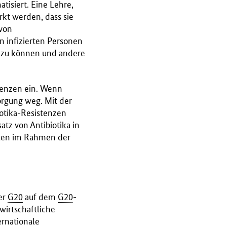
isiert. Eine Lehre,
kt werden, dass sie
 von
 infizierten Personen
en zu können und andere
tenzen ein. Wenn
orgung weg. Mit der
otika-Resistenzen
tz von Antibiotika in
llen im Rahmen der
er
G20
auf dem
G20
-
wirtschaftliche
ernationale