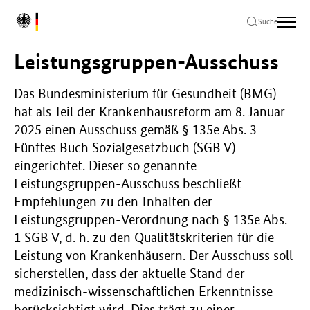
Zum
Zur
Zum
L
Hauptinhalt
Hauptnavigation
Seitenende
Suche
o
springen
springen
springen
g
Leistungsgruppen-Ausschuss
o
B
u
Das Bundesministerium für Gesundheit (
BMG
)
n
hat als Teil der Krankenhausreform am 8. Januar
d
2025 einen Ausschuss gemäß § 135e
Abs.
3
e
Fünftes Buch Sozialgesetzbuch (
SGB
V)
s
eingerichtet. Dieser so genannte
m
i
Leistungsgruppen-Ausschuss beschließt
n
Empfehlungen zu den Inhalten der
i
Leistungsgruppen-Verordnung nach § 135e
Abs.
s
1
SGB
V,
d. h.
zu den Qualitätskriterien für die
t
e
Leistung von Krankenhäusern. Der Ausschuss soll
r
sicherstellen, dass der aktuelle Stand der
i
medizinisch-wissenschaftlichen Erkenntnisse
u
berücksichtigt wird. Dies trägt zu einer
m