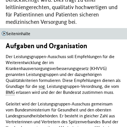
f
leitliniengerechten, qualitativ hochwertigen und
ü
für Patientinnen und Patienten sicheren
r
medizinischen Versorgung bei.
G
e
Seiteninhalte
s
u
Aufgaben und Organisation
n
d
Der Leistungsgruppen-Ausschuss soll Empfehlungen für die
h
Weiterentwicklung der im
e
Krankenhausversorgungsverbesserungsgesetz (KHVVG)
i
genannten Leistungsgruppen und der dazugehörigen
t
Qualitätskriterien formulieren. Diese Empfehlungen dienen als
(
Grundlage für die
sog.
Leistungsgruppen-Verordnung, die vom
B
BMG
erlassen wird und der der Bundesrat zustimmen muss.
M
G
Geleitet wird der Leistungsgruppen-Ausschuss gemeinsam
)
vom Bundesministerium für Gesundheit und den obersten
Landesgesundheitsbehörden. Er besteht in gleicher Zahl aus
Vertreterinnen und Vertretern des Spitzenverbandes Bund der