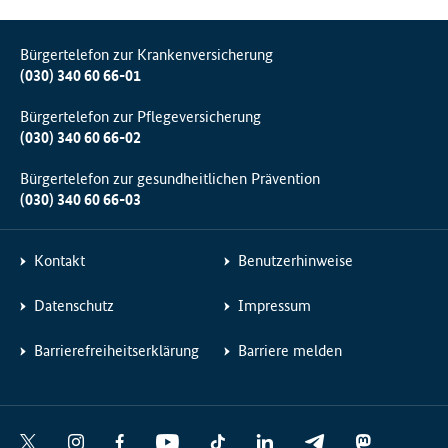
Bürgertelefon zur Krankenversicherung
(030) 340 60 66-01
Bürgertelefon zur Pflegeversicherung
(030) 340 60 66-02
Bürgertelefon zur gesundheitlichen Prävention
(030) 340 60 66-03
Kontakt
Benutzerhinweise
Datenschutz
Impressum
Barrierefreiheitserklärung
Barriere melden
Social
X
I
F
Y
T
L
T
M