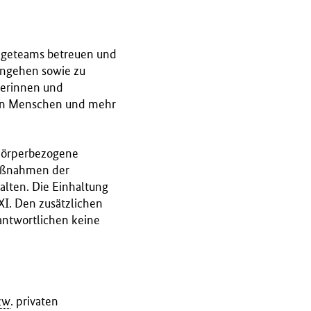
legeteams betreuen und
rengehen sowie zu
nerinnen und
ren Menschen und mehr
 körperbezogene
Maßnahmen der
alten. Die Einhaltung
XI. Den zusätzlichen
antwortlichen keine
zw
. privaten