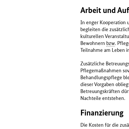
r
Arbeit und Au
i
u
In enger Kooperation 
m
begleiten die zusätzli
f
kulturellen Veranstal
ü
Bewohnern
bzw
. Pfle
r
Teilnahme am Leben i
G
e
Zusätzliche Betreuung
s
Pflegemaßnahmen sowi
u
Behandlungspflege blei
n
dieser Vorgaben oblieg
d
Betreuungskräften dürf
h
Nachteile entstehen.
e
i
Finanzierung
t
(
Die Kosten für die zu