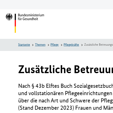
Zum
Zur
Zum
Hauptinhalt
Hauptnavigation
Seitenende
springen
springen
springen
L
o
g
o
B
Startseite
Themen
Pflege
Pflegekräfte
Zusätzliche Betreuungs
u
n
d
e
Zusätzliche Betreuu
s
m
i
Nach § 43b Elftes Buch Sozialgesetzbuch
n
und vollstationären Pflegeeinrichtunge
i
über die nach Art und Schwere der Pfle
s
t
(Stand Dezember 2023) Frauen und Männe
e