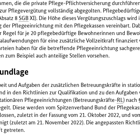
men, die die private Pflege-Pflichtversicherung durchführe
ur Pflegevergütung vollständig abgegolten. Pflegebedürftig
Absatz 8
SGB
XI). Die Höhe dieses Vergütungszuschlags wird i
 der Pflegeeinrichtung mit den Pflegekassen vereinbart. Dabe
er Regel für je 20 pflegebedürftige Bewohnerinnen und Bew
alaufwendungen für eine zusätzliche Vollzeitkraft finanziert
arteien haben für die betreffende Pflegeeinrichtung sachge
 zum Beispiel auch anteilige Stellen vorsehen.
rundlage
eit und Aufgaben der zusätzlichen Betreuungskräfte in stati
nd in den Richtlinien zur Qualifikation und zu den Aufgaben 
tationären Pflegeeinrichtungen (Betreuungskräfte-
RL
) nach 
egelt. Diese werden vom Spitzenverband Bund der Pflegekas
lossen, zuletzt in der Fassung vom 21. Oktober 2022, und v
igt (zuletzt am 21. November 2022). Die angepassten Richtli
t getreten.