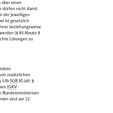
n über einen
e dürfen nicht damit
n der jeweiligen
i ist gesetzlich
ohner beziehungsweise
 werden (§ 85 Absatz 8
rechte Lösungen zu
onären
von zusätzlichen
§ 53b
SGB
XI (alt: §
sen (
GKV
-
om Bundesministerium
nien sind am 22.