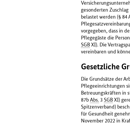
B
Versicherungsunterneh
M
gesonderten Zuschlag z
G
belastet werden (§ 84 
)
Pflegesatzvereinbarung
vorgegeben, dass in d
Pflegegäste die Person
SGB
XI). Die Vertragsp
vereinbaren und können
Gesetzliche G
Die Grundsätze der Arb
Pflegeeinrichtungen si
Betreuungskräften in s
87b
Abs.
3
SGB
XI) ger
Spitzenverband) besch
für Gesundheit genehm
November 2022 in Kraf