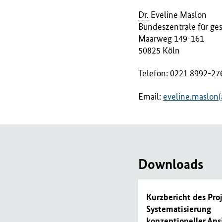
B
Dr.
Eveline Maslon
M
Bundeszentrale für ge
G
Maarweg 149-161
)
50825 Köln
Telefon: 0221 8992-27
Email:
eveline.maslon(
Downloads
Kurzbericht des Proj
Systematisierung
konzeptioneller Ans