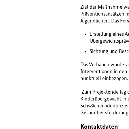
r
Ziel der Maßnahme war
i
Präventionsansätzen i
u
Jugendlichen. Das Fors
m
Erstellung eines 
f
Übergewichtspräve
ü
r
Sichtung und Besc
G
e
Das Vorhaben wurde vo
s
Interventionen in den
u
punktuell einbezogen.
n
d
Zum Projektende lag d
h
Kinderübergewicht in 
e
Schwächen identifizie
i
Gesundheitsförderung 
t
(
Kontaktdaten