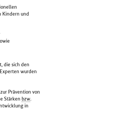
ionellen
n Kindern und
r
sowie
 die sich den
 Experten wurden
zur Prävention von
ne Stärken
bzw
.
ntwicklung in