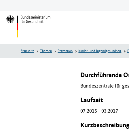
Zum
Zur
Zum
Hauptinhalt
Hauptnavigation
Seitenende
springen
springen
springen
L
o
g
o
B
Startseite
Themen
Prävention
Kinder- und Jugendgesundheit
P
u
n
d
e
Durchführende Or
s
Bundeszentrale für ge
m
i
Laufzeit
n
i
07.2015 - 03.2017
s
t
Kurzbeschreibun
e