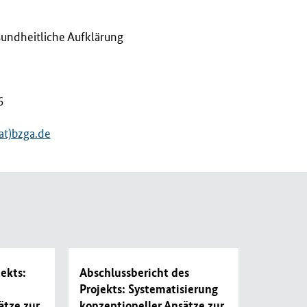
sundheitliche Aufklärung
6
at)bzga.de
ekts:
Abschlussbericht des
Projekts: Systematisierung
ätze zur
konzeptioneller Ansätze zur